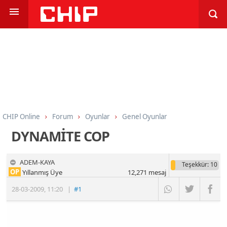
CHIP Online
Forum
Oyunlar
Genel Oyunlar
DYNAMİTE COP
ADEM-KAYA
Teşekkür
: 10
OP
Yıllanmış Üye
12,271
mesaj
28-03-2009
,
11:20
|
#1