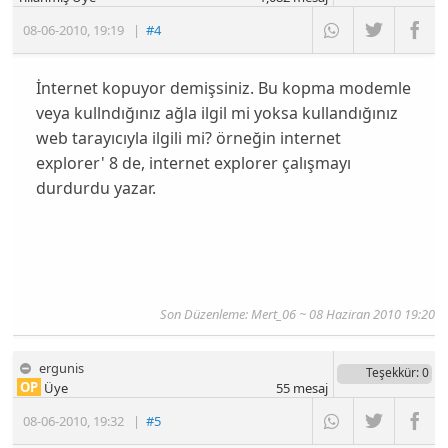
08-06-2010
,
19:19
|
#4
İnternet kopuyor demişsiniz. Bu kopma modemle
veya kullndığınız ağla ilgil mi yoksa kullandığınız
web tarayıcıyla ilgili mi? örneğin internet
explorer' 8 de, internet explorer çalışmayı
durdurdu yazar.
Son Düzenleme: Mert_06 ~ 08 Haziran 2010 19:20
ergunis
Teşekkür
: 0
OP
Üye
55
mesaj
08-06-2010
,
19:32
|
#5