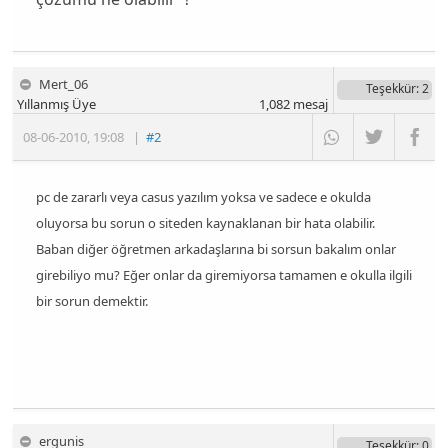
Mert_06
Teşekkür
: 2
Yıllanmış Üye
1,082
mesaj
08-06-2010
,
19:08
|
#2
pc de zararlı veya casus yazılım yoksa ve sadece e okulda
oluyorsa bu sorun o siteden kaynaklanan bir hata olabilir.
Baban diğer öğretmen arkadaşlarına bi sorsun bakalım onlar
girebiliyo mu? Eğer onlar da giremiyorsa tamamen e okulla ilgili
bir sorun demektir.
ergunis
Teşekkür
: 0