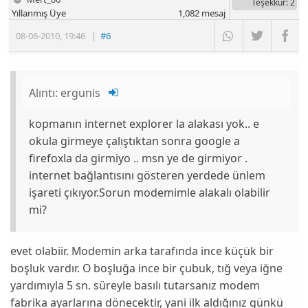
Teşekkür
: 2
Yıllanmış Üye
1,082
mesaj
08-06-2010
,
19:46
|
#6
Alıntı:
ergunis
kopmanın internet explorer la alakası yok.. e
okula girmeye çalıştıktan sonra google a
firefoxla da girmiyo .. msn ye de girmiyor .
internet bağlantısını gösteren yerdede ünlem
işareti çıkıyor.Sorun modemimle alakalı olabilir
mi?
evet olabiir. Modemin arka tarafında ince küçük bir
boşluk vardır. O boşluğa ince bir çubuk, tığ veya iğne
yardımıyla 5 sn. süreyle basılı tutarsanız modem
fabrika ayarlarına dönecektir, yani ilk aldığınız günkü