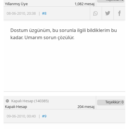
Yıllanmış Üye
1,082
mesaj
08-06-2010
,
20:38
|
#8
Dostum üzgünüm, bu sorunla ilgili bildiklerim bu
kadar. Umarım sorun çözülür.
Kapalı Hesap (140385)
Teşekkür
: 0
Kapalı Hesap
204
mesaj
09-06-2010
,
00:40
|
#9