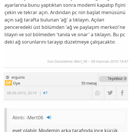
ayarlarına bunu yaptıktan sonra modemi kapatıp fişini
çekin ve tekrar açın. Ardından pc nin başlat menüsünü
açın sağ tarafta bulunan 'ağ' a tıklayın. Açılan
penceredeki üst bölümden 'ağ ve paylaşım merkezi'ne
tılayın ve sol bölmeden 'tanıla ve onar' a tıklayın. Bu pc
deki ağ sorunlarını tarayıp düzetmeye çalışacaktır.
Son Düzenleme: Mert_06 ~ 08 Haziran 2010 19:47
ergunis
Teşekkür
: 0
OP
Üye
55
mesaj
08-06-2010
,
20:19
|
#7
Alıntı:
-Mert06
evet olabiir. Modemin arka tarafında ince küçük