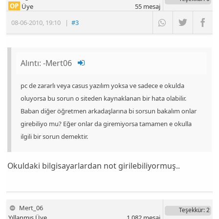
OP
Üye
55
mesaj
08-06-2010
,
19:10
|
#3
Alıntı:
-Mert06
pc de zararlı veya casus yazılım yoksa ve sadece e okulda
oluyorsa bu sorun o siteden kaynaklanan bir hata olabilir.
Baban diğer öğretmen arkadaşlarına bi sorsun bakalım onlar
girebiliyo mu? Eğer onlar da giremiyorsa tamamen e okulla
ilgili bir sorun demektir.
Okuldaki bilgisayarlardan not girilebiliyormuş..
Mert_06
Teşekkür
: 2
Yıllanmış Üye
1,082
mesaj