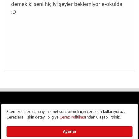
demek ki seni hiç iyi şeyler beklemiyor e-okulda
:D
Türkiye
Cep Telefonu İncelemeleri,
Bilişim ve Teknoloji Haberleri CHIP Online’da!