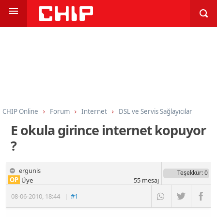
CHIP Online
Forum
Internet
DSL ve Servis Sağlayıcılar
E okula girince internet kopuyor
?
ergunis
Teşekkür
: 0
OP
Üye
55
mesaj
08-06-2010
,
18:44
|
#1