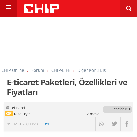
CHIP Online
Forum
CHIP-LIFE
Diğer Konu Dışı
E-ticaret Paketleri, Özellikleri ve
Fiyatları
eticaret
Teşekkür
: 0
OP
Taze Üye
2
mesaj
19-02-2023
,
00:29
|
#1