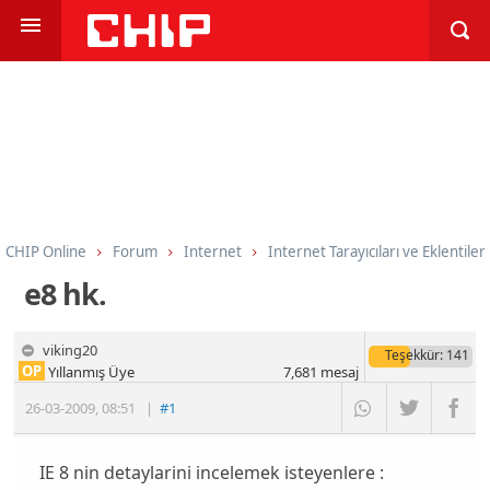
CHIP Online
Forum
Internet
Internet Tarayıcıları ve Eklentiler
e8 hk.
viking20
Teşekkür
: 141
OP
Yıllanmış Üye
7,681
mesaj
26-03-2009
,
08:51
|
#1
IE 8 nin detaylarini incelemek isteyenlere :