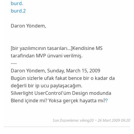
burd.
burd.2
Daron Yöndem,
[bir yazılımcının tasarıları...]Kendisine MS
tarafindan MVP ünvani verilmiş.
----
Daron Yöndem, Sunday, March 15, 2009
Bugün sizlerle ufak fakat bence bir o kadar da
değerli bir ip ucu paylaşacağım.
Silverlight UserControl'üm Design modunda
Blend içinde mi? Yoksa gerçek hayatta mı?
?
Son Düzenleme:
viking20
~ 26 Mart 2009 09:20