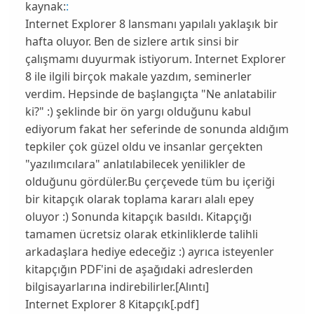
kaynak:
:
Internet Explorer 8 lansmanı yapılalı yaklaşık bir
hafta oluyor. Ben de sizlere artık sinsi bir
çalışmamı duyurmak istiyorum. Internet Explorer
8 ile ilgili birçok makale yazdım, seminerler
verdim. Hepsinde de başlangıçta "Ne anlatabilir
ki?" :) şeklinde bir ön yargı olduğunu kabul
ediyorum fakat her seferinde de sonunda aldığım
tepkiler çok güzel oldu ve insanlar gerçekten
"yazılımcılara" anlatılabilecek yenilikler de
olduğunu gördüler.Bu çerçevede tüm bu içeriği
bir kitapçık olarak toplama kararı alalı epey
oluyor :) Sonunda kitapçık basıldı. Kitapçığı
tamamen ücretsiz olarak etkinliklerde talihli
arkadaşlara hediye edeceğiz :) ayrıca isteyenler
kitapçığın PDF'ini de aşağıdaki adreslerden
bilgisayarlarına indirebilirler.[Alıntı]
Internet Explorer 8 Kitapçık[.pdf]