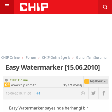
CHIP Online
Forum
CHIP Online İçerik
Günün Tam Sürümü
Easy Watermarker [15.06.2010]
CHIP Online
Teşekkür
: 26
OP
www.chip.com.tr
36,771
mesaj
15-06-2010
,
11:00
|
#1
Easy Watermarker sayesinde herhangi bir