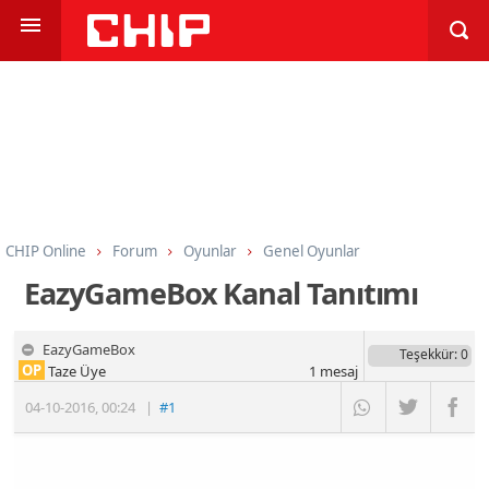
CHIP Online
Forum
Oyunlar
Genel Oyunlar
EazyGameBox Kanal Tanıtımı
EazyGameBox
Teşekkür
: 0
OP
Taze Üye
1
mesaj
04-10-2016
,
00:24
|
#1