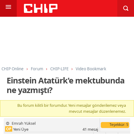
CHIP Online
Forum
CHIP-LIFE
Video Bookmark
Einstein Atatürk'e mektubunda
ne yazmıştı?
Bu forum kilitli bir forumdur. Yeni mesajlar gönderilemez veya
mevcut mesajlar düzenlenemez.
Emrah Yüksel
Teşekkür
: 5
OP
Yeni Üye
41
mesaj