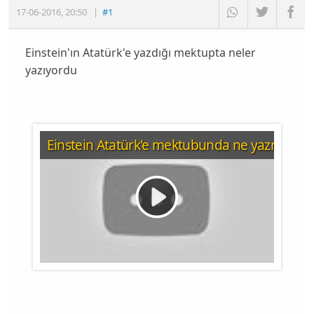
17-06-2016
,
20:50
|
#1
Einstein'ın Atatürk'e yazdığı mektupta neler
yazıyordu
Einstein Atatürk'e mektubunda ne yazmıştı?