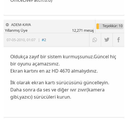
OfficeLivePatch.0.0)
ADEM-KAYA
Teşekkür
: 10
Yıllanmış Üye
12,271
mesaj
07-05-2010
,
01:07
|
#2
Oldukça zayıf bir sistem kurmuşsunuz.Güncel hiç
bir oyunu açamazsınız.
Ekran kartını en az HD 4670 almalıydınız.
İlk olarak ekran kartı sürücüsünü güncelleyin.
Daha sonra da ses ve diğer ıvır zıvır(kamera
gibi,yazıcı) sürücüleri kurun.