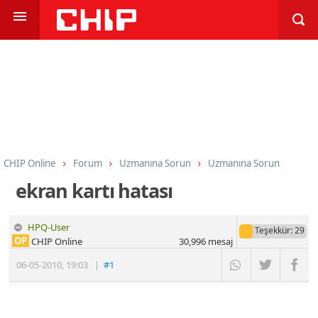
CHIP Online
Forum
Uzmanına Sorun
Uzmanına Sorun
ekran kartı hatası
HPQ-User
Teşekkür
: 29
OP
CHIP Online
30,996
mesaj
06-05-2010
,
19:03
|
#1