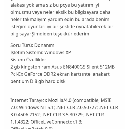
alakası yok ama siz bu pcye bu yatırım iyi
olmusmu veya neler eksik bu bilgisayara daha
neler takmalıyım yardım edin bu arada benim
isteğim oyunları iyi bir şeklide oynatabilecek bir
bilgisayar.Şimdiden teşekkür ederim
Soru Türü:
Donanım
İşletim Sistemi:
Windows XP
Sistem Özellikleri:
2 gb kingston ram Asus EN8400GS Silent 512MB
Pci-Ex GeForce DDR2 ekran kartı ıntel anakart
pentium D 8 gb hard disk
İnternet Tarayıcı:
Mozilla/4.0 (compatible; MSIE
7.0; Windows NT 5.1; .NET CLR 2.0.50727; .NET CLR
3.0.4506.2152; .NET CLR 3.5.30729; .NET CLR
1.1.4322; OfficeLiveConnector.1.3;