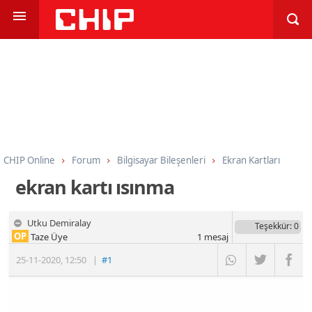
CHIP Online
Forum
Bilgisayar Bileşenleri
Ekran Kartları
ekran kartı ısınma
Utku Demiralay
Teşekkür
: 0
OP
Taze Üye
1
mesaj
25-11-2020
,
12:50
|
#1