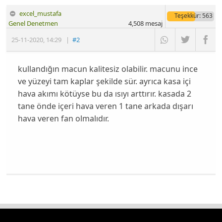
excel_mustafa
Teşekkür
: 563
Genel Denetmen
4,508
mesaj
25-11-2020
,
14:29
|
#2
kullandığın macun kalitesiz olabilir. macunu ince
ve yüzeyi tam kaplar şekilde sür. ayrıca kasa içi
hava akımı kötüyse bu da ısıyı arttırır. kasada 2
tane önde içeri hava veren 1 tane arkada dışarı
hava veren fan olmalıdır.