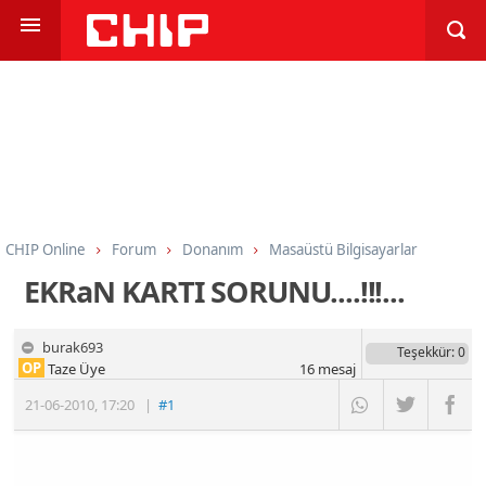
CHIP Online
Forum
Donanım
Masaüstü Bilgisayarlar
EKRaN KARTI SORUNU....!!!...
burak693
Teşekkür
: 0
OP
Taze Üye
16
mesaj
21-06-2010
,
17:20
|
#1