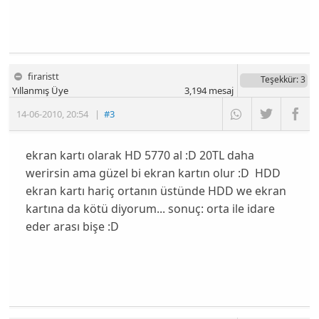
firaristt
Teşekkür
: 3
Yıllanmış Üye
3,194
mesaj
14-06-2010
,
20:54
|
#3
ekran kartı olarak HD 5770 al :D 20TL daha
werirsin ama güzel bi ekran kartın olur :D HDD
ekran kartı hariç ortanın üstünde HDD we ekran
kartına da kötü diyorum... sonuç: orta ile idare
eder arası bişe :D