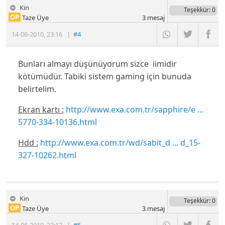
Kin
Teşekkür
: 0
OP
Taze Üye
3
mesaj
14-06-2010
,
23:16
|
#4
Bunları almayı düşünüyorum sizce iimidir
kötümüdür. Tabiki sistem gaming için bunuda
belirtelim.
Ekran kartı :
http://www.exa.com.tr/sapphire/e ...
5770-334-10136.html
Hdd :
http://www.exa.com.tr/wd/sabit_d ... d_15-
327-10262.html
Kin
Teşekkür
: 0
OP
Taze Üye
3
mesaj
14-06-2010
,
23:17
|
#5