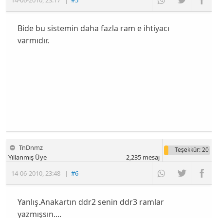
Bide bu sistemin daha fazla ram e ihtiyacı
varmıdır.
TnDnmz
Teşekkür
: 20
Yıllanmış Üye
2,235
mesaj
14-06-2010
,
23:48
|
#6
Yanlış.Anakartın ddr2 senin ddr3 ramlar
yazmışsın....