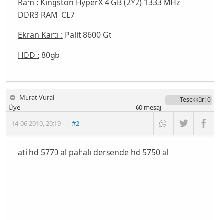
Ram :
Kingston HyperX 4 GB (2*2) 1333 MHz
DDR3 RAM CL7
Ekran Kartı :
Palit 8600 Gt
HDD :
80gb
Murat Vural
Teşekkür
: 0
Üye
60
mesaj
14-06-2010
,
20:19
|
#2
ati hd 5770 al pahalı dersende hd 5750 al