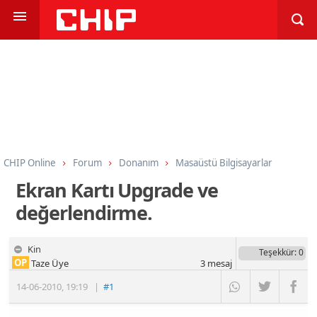
CHIP Online
Forum
Donanım
Masaüstü Bilgisayarlar
Ekran Kartı Upgrade ve
değerlendirme.
Kin
Teşekkür
: 0
OP
Taze Üye
3
mesaj
14-06-2010
,
19:19
|
#1