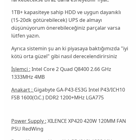
1TB+
kapasiteye sahip
HDD
ve uygun dayanıklı
(15-20dk götürebilecek)
UPS
de almayı
düşünüyorum önerebileceğiniz parçalar varsa
lütfen yazın.
Ayrıca sistemin şu an ki piyasaya baktığımızda "iyi
kötü orta güzel" gibi nasıl derecelendirirsiniz
İşlemci :
Intel Core 2 Quad Q8400 2.66 GHz
1333MHz 4MB
Anakart :
Gigabyte GA-P43-ES3G Intel P43/ICH10
FSB 1600(O.C.) DDR2 1200+MHz LGA775
Power Supply :
XILENCE XP420 420W 120MM FAN
PSU RedWing