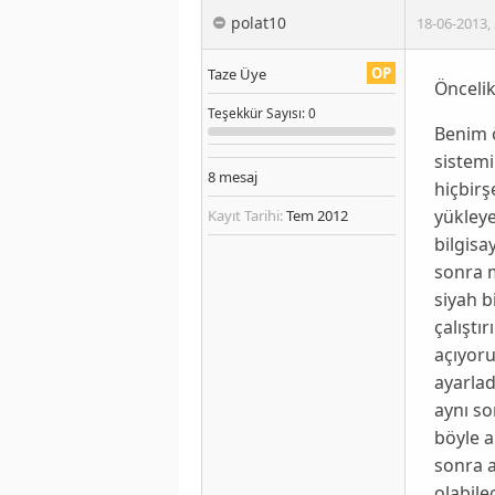
polat10
18-06-2013
,
OP
Taze Üye
Öncelik
Teşekkür
Sayısı
: 0
Benim 
sistemi
8
mesaj
hiçbirş
yükley
Kayıt Tarihi:
Tem 2012
bilgisa
sonra 
siyah 
çalıştı
açıyor
ayarla
aynı so
böyle a
sonra a
olabile