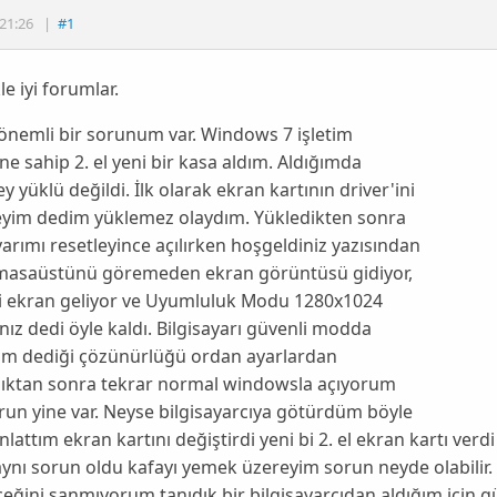
21:26
|
#1
le iyi forumlar.
önemli bir sorunum var. Windows 7 işletim
ne sahip 2. el yeni bir kasa aldım. Aldığımda
ey yüklü değildi. İlk olarak ekran kartının driver'ini
eyim dedim yüklemez olaydım. Yükledikten sonra
yarımı resetleyince açılırken hoşgeldiniz yazısından
masaüstünü göremeden ekran görüntüsü gidiyor,
bi ekran geliyor ve Uyumluluk Modu 1280x1024
rınız dedi öyle kaldı. Bilgisayarı güvenli modda
um dediği çözünürlüğü ordan ayarlardan
dıktan sonra tekrar normal windowsla açıyorum
run yine var. Neyse bilgisayarcıya götürdüm böyle
nlattım ekran kartını değiştirdi yeni bi 2. el ekran kartı ver
ynı sorun oldu kafayı yemek üzereyim sorun neyde olabilir.
ceğini sanmıyorum tanıdık bir bilgisayarcıdan aldığım için