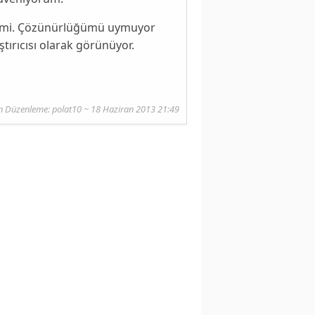
ğilmi. Çözünürlüğümü uymuyor
tırıcısı olarak görünüyor.
n Düzenleme:
polat10
~ 18 Haziran 2013 21:49