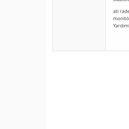
ati ra
monitör
Yardıml