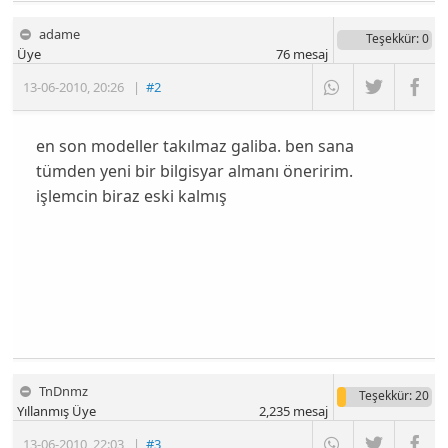
adame
Teşekkür
: 0
Üye
76
mesaj
13-06-2010
,
20:26
|
#2
en son modeller takılmaz galiba. ben sana
tümden yeni bir bilgisyar almanı öneririm.
işlemcin biraz eski kalmış
TnDnmz
Teşekkür
: 20
Yıllanmış Üye
2,235
mesaj
13-06-2010
,
22:03
|
#3