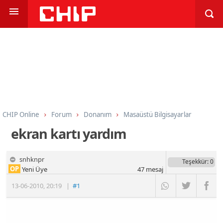
CHIP Online
Forum
Donanım
Masaüstü Bilgisayarlar
ekran kartı yardım
snhknpr
Teşekkür
: 0
OP
Yeni Üye
47
mesaj
13-06-2010
,
20:19
|
#1