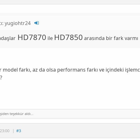
tı:
yugiohtr24
HD7870
HD7850
adaşlar
ile
arasında bir fark varmı
r model farkı, az da olsa performans farkı ve içindeki işlemci
?
iden teşekkür aldı...
23:00
|
#3