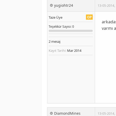
yugiohtr24
13-05-2014
,
OP
Taze Üye
arkada
Teşekkür
Sayısı
: 0
varmı 
2
mesaj
Kayıt Tarihi:
Mar 2014
DiamondMines
13-05-2014
,