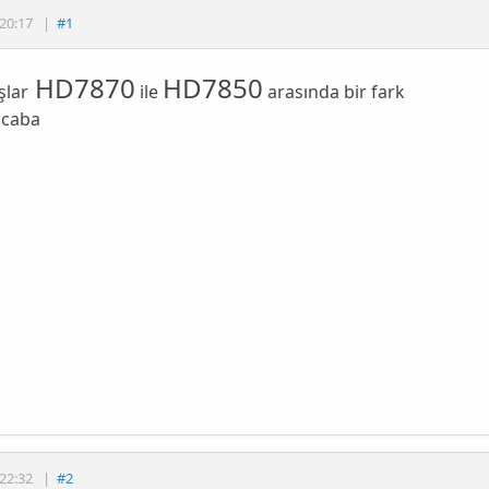
20:17
|
#1
HD7870
HD7850
şlar
ile
arasında bir fark
acaba
22:32
|
#2