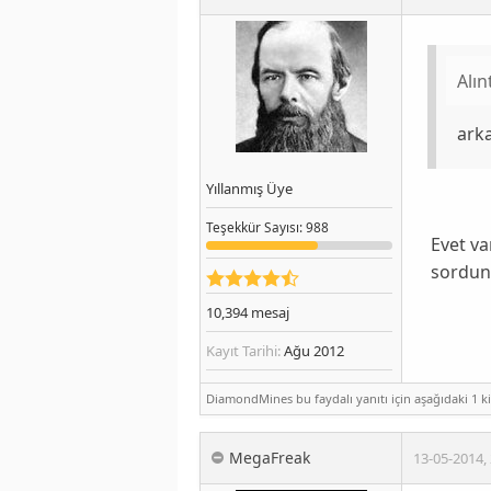
Alın
ark
Yıllanmış Üye
Teşekkür
Sayısı
: 988
Evet va
sordun
10,394
mesaj
Kayıt Tarihi:
Ağu 2012
DiamondMines bu faydalı yanıtı için aşağıdaki 1 kiş
MegaFreak
13-05-2014
,