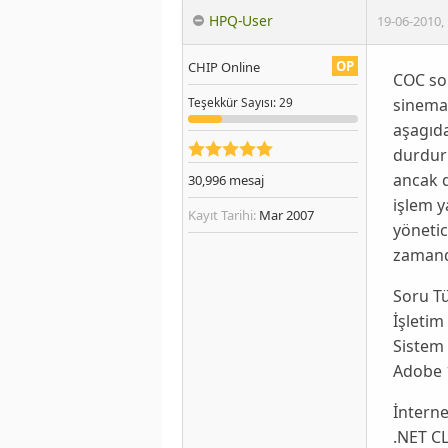
HPQ-User
19-06-2010
,
OP
CHIP Online
COC so
sinema
Teşekkür
Sayısı
: 29
aşagıd
durdurm
ancak 
30,996
mesaj
işlem 
Kayıt Tarihi:
Mar 2007
yönetic
zamand
Soru T
İşletim
Sistem 
Adobe 
İnterne
.NET CL