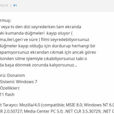
10:19
|
#1
rmuş:
 veya tv den dizi seyrederken tam ekranda
aki kumanda düğmeleri kayıp oluyor (
a,ileri,geri ve süre ) filmi seyredebiliyorsunuz
düğmeler kayıp olduğu için durdurup herhangi bir
yapamıyorsunuz ekrandan cıkmak için ancak görev
isinden silme işlemiyle cıkabiliyorsunuz tabi o
a başa dönmek zorunda kalıyorsunuz...
ürü:
Donanım
 Sistemi:
Windows 7
Özellikleri:
11 flash
t Tarayıcı:
Mozilla/4.0 (compatible; MSIE 8.0; Windows NT 6.0
R 2.0.50727; Media Center PC 5.0; .NET CLR 3.5.30729; .NET 