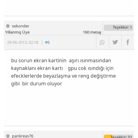
sekonder
Teşekkür
: 1
Yıllanmış Üye
160
mesaj
29-06-2013
,
02:18
|
#6
bu sorun ekran kartinin aşırı ısınmasından
kaynaklanı ekran kartı gpu cok ısındığı için
efecklerlerde beyazlaşma ve reng değiştirme
gibi bir durum oluyor
pankreas76
Teşekkür
: 51