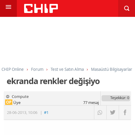
CHIP Online
Forum
Test ve Satın Alma
Masaüstü Bilgisayarlar
ekranda renkler değişiyo
Compute
Teşekkür
: 0
OP
Üye
77
mesaj
28-06-2013
,
10:06
|
#1