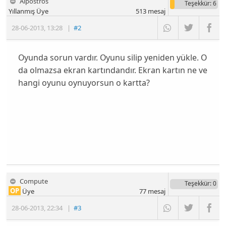
Alpostros
Teşekkür
: 6
Yıllanmış Üye
513
mesaj
28-06-2013
,
13:28
|
#2
Oyunda sorun vardır. Oyunu silip yeniden yükle. O
da olmazsa ekran kartındandır. Ekran kartın ne ve
hangi oyunu oynuyorsun o kartta?
Compute
Teşekkür
: 0
OP
Üye
77
mesaj
28-06-2013
,
22:34
|
#3