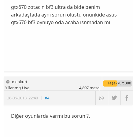
gtx670 zotacın bf3 ultra da bide benim
arkadaştada aynı sorun olustu onunkide asus
gtx670 bf3 oynuyo oda acaba ısnmadan mı
okinkurt
Teşekkür
: 308
Yıllanmış Üye
4,897
mesaj
28-06-2013
,
22:40
|
#4
Diğer oyunlarda varmı bu sorun ?.