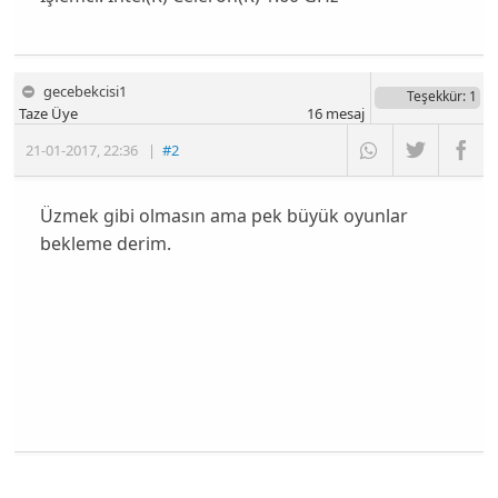
gecebekcisi1
Teşekkür
: 1
Taze Üye
16
mesaj
21-01-2017
,
22:36
|
#2
Üzmek gibi olmasın ama pek büyük oyunlar
bekleme derim.