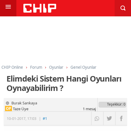
CHIP Online
Forum
Oyunlar
Genel Oyunlar
Elimdeki Sistem Hangi Oyunları
Oynayabilirim ?
Burak Sarıkaya
Teşekkür
: 0
OP
Taze Üye
1
mesaj
10-01-2017
,
17:03
|
#1