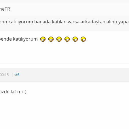
ineTR
enn katılıyorum banada katılan varsa arkadaştan alıntı ya
bende katılıyorum
00:15
|
#6
zde laf mı :)