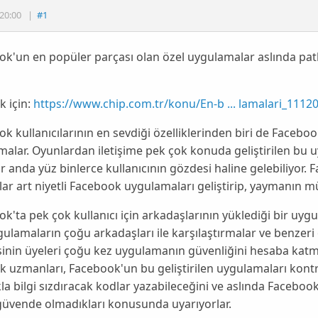
20:00
|
#1
ok'un en popüler parçası olan özel uygulamalar aslında pa
 için:
https://www.chip.com.tr/konu/En-b ... lamalari_1112
ook
kullanıcılarının en sevdiği özelliklerinden biri de Facebook
alar. Oyunlardan iletişime pek çok konuda geliştirilen bu 
ir anda yüz binlerce kullanıcının gözdesi haline gelebiliyor. 
r art niyetli
Facebook
uygulamaları geliştirip, yaymanın 
ok
'ta pek çok kullanıcı için arkadaşlarının yüklediği bir u
gulamaların çoğu arkadaşları ile karşılaştırmalar ve benzeri 
sinin üyeleri çoğu kez uygulamanın güvenliğini hesaba katm
ik uzmanları,
Facebook
'un bu geliştirilen uygulamaları kontr
kla bilgi sızdıracak kodlar yazabileceğini ve aslında
Faceboo
güvende olmadıkları konusunda uyarıyorlar.