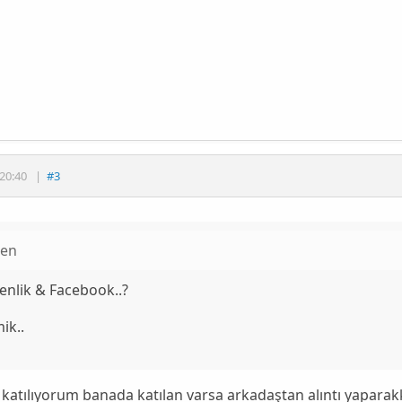
20:40
|
#3
zen
enlik & Facebook..?
ik..
katılıyorum banada katılan varsa arkadaştan alıntı yapar