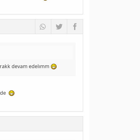
parakk devam edelımm
cede