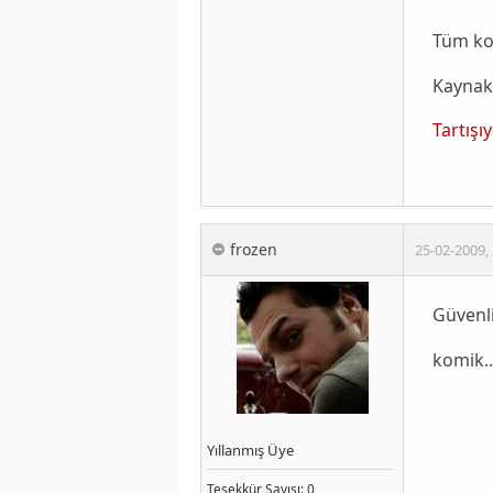
Tüm ko
Kaynak
Tartışı
frozen
25-02-2009
,
Güvenl
komik..
Yıllanmış Üye
Teşekkür
Sayısı
: 0