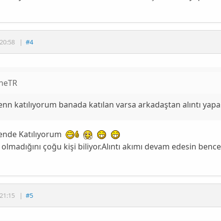
20:58
|
#4
ineTR
enn katılıyorum banada katılan varsa arkadaştan alıntı ya
ende Katılıyorum
 olmadığını çoğu kişi biliyor.Alıntı akımı devam edesin ben
21:15
|
#5