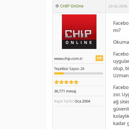
CHIP Online
25-02-2009
,
Facebo
mı?
Okumak
Faceb
OP
www.chip.com.tr
uygulam
olup, b
Teşekkür
Sayısı
: 26
Uzmanla
Facebo
36,771
mesaj
zor. Uy
ağ site
Kayıt Tarihi:
Oca 2004
güvenl
kolaylı
kadar 