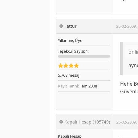
Fattur
25-02-2009
,
Yıllanmış Üye
onl
Teşekkür
Sayısı
: 1
ayn
5,768
mesaj
Hehe B
Kayıt Tarihi:
Tem 2008
Güvenli
Kapalı Hesap (105749)
25-02-2009
,
Kapalı Hesap