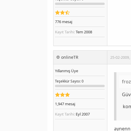
776
mesaj
Kayıt Tarihi:
Tem 2008
onlineTR
25-02-2009
,
Yıllanmış Üye
fro
Teşekkür
Sayısı
: 0
Güv
1,947
mesaj
kom
Kayıt Tarihi:
Eyl 2007
aynenn 