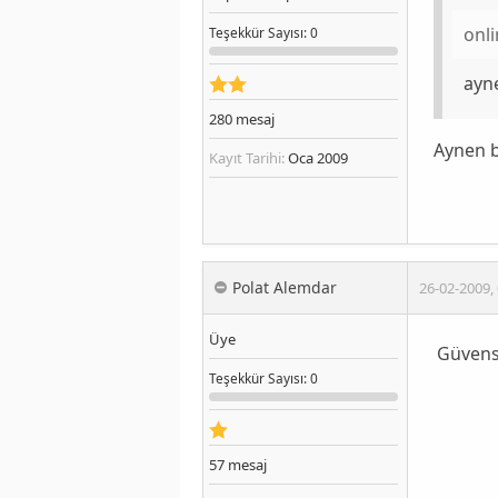
onl
Teşekkür
Sayısı
: 0
ayn
280
mesaj
Aynen 
Kayıt Tarihi:
Oca 2009
Polat Alemdar
26-02-2009
,
Üye
Güvensi
Teşekkür
Sayısı
: 0
57
mesaj