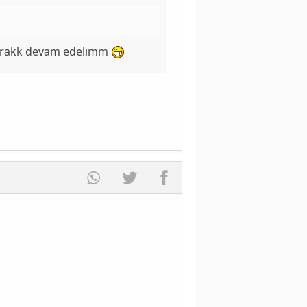
parakk devam edelımm