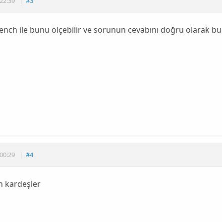
22:39
|
#3
ch ile bunu ölçebilir ve sorunun cevabını doğru olarak bul
00:29
|
#4
h kardeşler