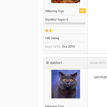
OP
Yıllanmış Üye
Teşekkür
Sayısı
: 0
148
mesaj
Kayıt Tarihi:
Oca 2010
dabbe1
03-06-2010
,
sormana
Yıllanmış Üye