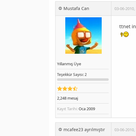
Mustafa Can
03-06-2010
,
ttnet i
Yıllanmış Üye
Teşekkür
Sayısı
: 2
2,248
mesaj
Kayıt Tarihi:
Oca 2009
mcafee23 ayrılmıştır
03-06-2010
,