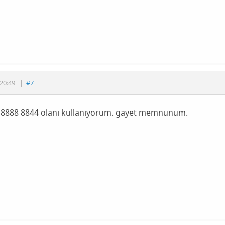
20:49
|
#7
 8888 8844 olanı kullanıyorum. gayet memnunum.