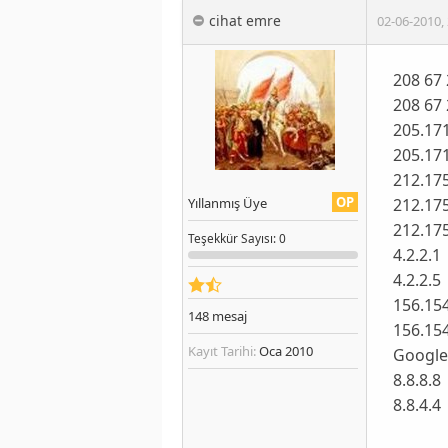
cihat emre
02-06-2010
,
208 67
208 67
205.171
205.171
212.17
OP
212.17
Yıllanmış Üye
212.17
Teşekkür
Sayısı
: 0
4.2.2.1
4.2.2.5
156.154
148
mesaj
156.154
Kayıt Tarihi:
Oca 2010
Googl
8.8.8.8
8.8.4.4