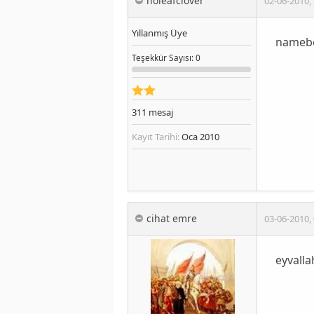
noleafclover
02-06-2010
,
Yıllanmış Üye
nameben
Teşekkür
Sayısı
: 0
311
mesaj
Kayıt Tarihi:
Oca 2010
cihat emre
03-06-2010
,
eyvalla