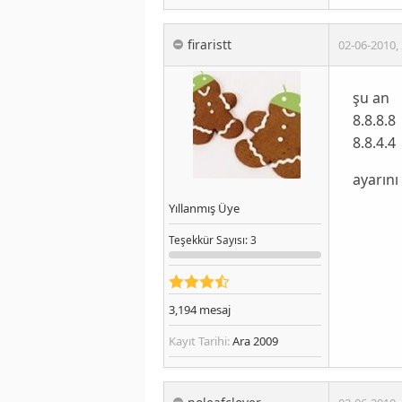
firaristt
02-06-2010
,
şu an
8.8.8.8
8.8.4.4
ayarını
Yıllanmış Üye
Teşekkür
Sayısı
: 3
3,194
mesaj
Kayıt Tarihi:
Ara 2009