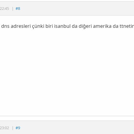
22:45
|
#8
n dns adresleri çünki biri isanbul da diğeri amerika da ttneti
23:02
|
#9