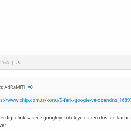
19:40
|
#6
tı:
AdRaMiTi
ps://www.chip.com.tr/konu/5-fark-google-ve-opendns_1689
verdığın lınk sadece googleyı kotuleyen open dns nın kuruc
var