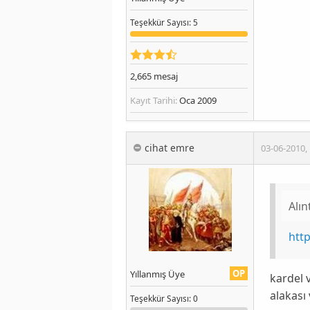
Teşekkür
Sayısı
: 5
2,665
mesaj
Kayıt Tarihi:
Oca 2009
cihat emre
03-06-2010
,
Alın
htt
OP
Yıllanmış Üye
kardel 
alakası 
Teşekkür
Sayısı
: 0