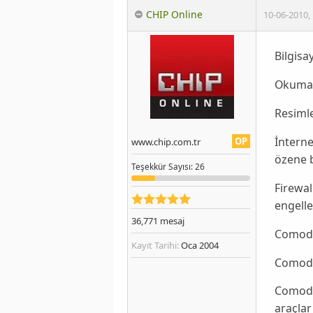
CHIP Online
10-06-2010
,
Bilgisa
Okumak
Resimle
İnterne
OP
www.chip.com.tr
özene b
Teşekkür
Sayısı
: 26
Firewal
engelle
36,771
mesaj
Comodo
Kayıt Tarihi:
Oca 2004
Comodo 
Comodo 
araçlar