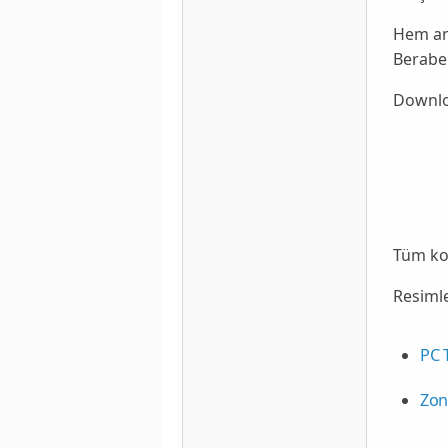
Hem ant
Beraber
Downlo
Tüm ko
Resimle
PC 
Zon