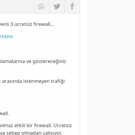
nli 3 ücretsiz firewall...
9.html
ygulamalarına ve göstereceğiniz
et arasında istenmeyen trafiği
all.
lmaz etkili bir firewall. Ücretsiz
aya sebep olmadan çalışıyor.