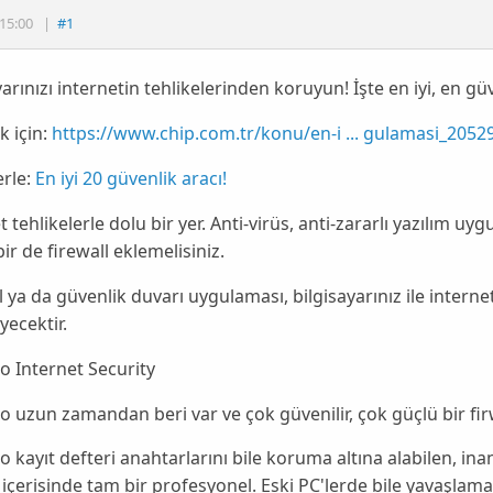
15:00
|
#1
yarınızı internetin tehlikelerinden koruyun! İşte en iyi, en güve
 için:
https://www.chip.com.tr/konu/en-i ... gulamasi_2052
rle:
En iyi 20 güvenlik aracı!
t tehlikelerle dolu bir yer. Anti-virüs, anti-zararlı yazılım u
ir de firewall eklemelisiniz.
l ya da güvenlik duvarı uygulaması, bilgisayarınız ile intern
yecektir.
 Internet Security
uzun zamandan beri var ve çok güvenilir, çok güçlü bir firw
kayıt defteri anahtarlarını bile koruma altına alabilen, inanı
 içerisinde tam bir profesyonel. Eski PC'lerde bile yavaşlam