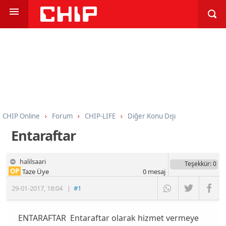
CHIP Online
Forum
CHIP-LIFE
Diğer Konu Dışı
Entaraftar
halilsaari
Teşekkür
: 0
OP
Taze Üye
0
mesaj
29-01-2017
,
18:04
|
#1
ENTARAFTAR Entaraftar olarak hizmet vermeye