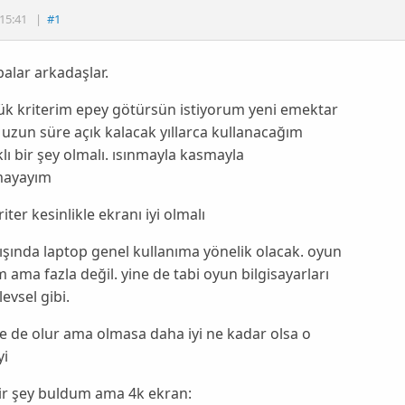
15:41
|
#1
alar arkadaşlar.
ük kriterim epey götürsün istiyorum yeni emektar
 uzun süre açık kalacak yıllarca kullanacağım
lı bir şey olmalı. ısınmayla kasmayla
mayayım
iter kesinlikle ekranı iyi olmalı
şında laptop genel kullanıma yönelik olacak. oyun
 ama fazla değil. yine de tabi oyun bilgisayarları
levsel gibi.
e de olur ama olmasa daha iyi ne kadar olsa o
yi
ir şey buldum ama 4k ekran: