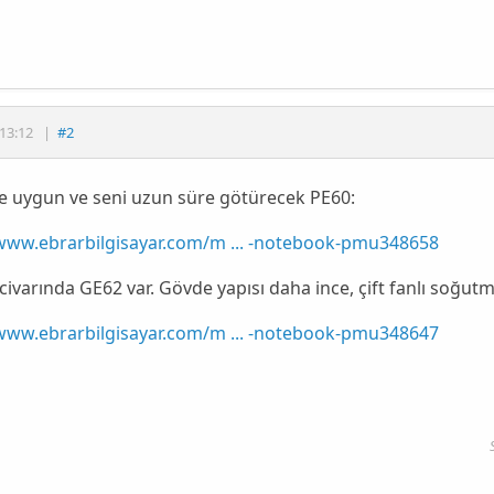
13:12
|
#2
e uygun ve seni uzun süre götürecek PE60:
/www.ebrarbilgisayar.com/m ... -notebook-pmu348658
 civarında GE62 var. Gövde yapısı daha ince, çift fanlı soğu
/www.ebrarbilgisayar.com/m ... -notebook-pmu348647