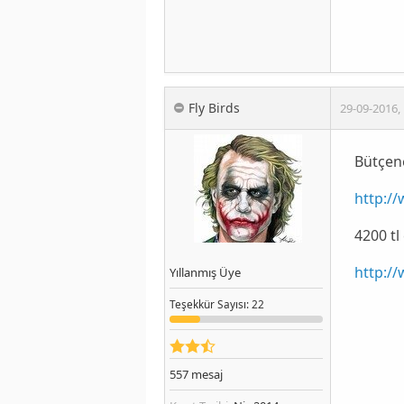
Fly Birds
29-09-2016
,
Bütçen
http:/
4200 tl
http:/
Yıllanmış Üye
Teşekkür
Sayısı
: 22
557
mesaj