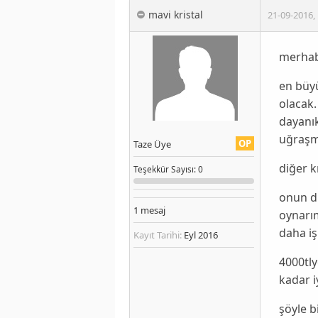
mavi kristal
21-09-2016
,
merhab
en büy
olacak.
dayanık
uğraş
OP
Taze Üye
diğer kr
Teşekkür
Sayısı
: 0
onun dı
1
mesaj
oynarım
daha iş
Kayıt Tarihi:
Eyl 2016
4000tly
kadar i
şöyle b