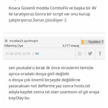
Kısaca Güvenli modda ComboFix ve başka bir AV
ile taratıyoruz.Sonra bir script var onu kurup
çalıştırıyoruz.Sorun çözülüyor :)
mcafee23 ayrılmıştır
Teşekkür
: 7
Yıllanmış Üye
3,717
mesaj
21-06-2010
,
22:18
|
#6
sen youtube'u bırak ilk önce virüslerini temizle
ayrıca oradaki dosya gizli değildir.
o dosya çok önemli birşeyde değildir.ne
yazacaksan not defterine yaz sonra hosts.txt
adıyla kaydet sonra txt olan uzantısını sil git oraya
koy.Olay bu