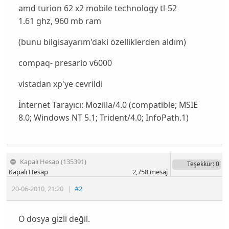
amd turion 62 x2 mobile technology tl-52
1.61 ghz, 960 mb ram
(bunu bilgisayarım'daki özelliklerden aldım)
compaq- presario v6000
vistadan xp'ye cevrildi
İnternet Tarayıcı:
Mozilla/4.0 (compatible; MSIE
8.0; Windows NT 5.1; Trident/4.0; InfoPath.1)
Kapalı Hesap (135391)
Teşekkür
: 0
Kapalı Hesap
2,758
mesaj
20-06-2010
,
21:20
|
#2
O dosya gizli değil.