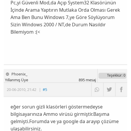
Pc,yi Güvenli Mod,da Açıp System32 Klasörünün
İçinde Arama Yaptırın Mutlaka Orda Olması Gerek
Ama Ben Bunu Windows 7,ye Göre Söylüyorum
Sizin Windows 2000 / NT,de Durum Nasıldır
Bilemiyom :(<
Phoenix_
Teşekkür
: 0
Yıllanmış Üye
895
mesaj
20-06-2010
,
21:42
|
#5
eğer sorun gizli klasörleri göstermedeyse
bilgisayarınıza Ammo virüsü girmiştir.Başıma
gelmişti.Forumda ve ya google da arayıp çözüme
ulaşabilirsiniz.