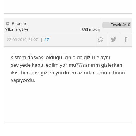
Phoenix_
Teşekkür
: 0
Yıllanmış Üye
895
mesaj
22-06-2010
,
21:07
|
#7
sistem dosyası olduğu için o da gizli ile aynı
seviyede kabul edilmiyor mu???sanırım gizlerken
ikisi beraber gizleniyordu.en azından ammo bunu
yapıyordu.