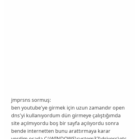
jmprsns sormuş:
ben youtube'ye girmek için uzun zamandır open
dns'yi kullanıyordum dün girmeye çalıştığımda
site açılmıyordu boş bir sayfa açılıyordu sonra
bende internetten bunu arattırmaya karar
verdim orada C:\WINDOWS\system32\drivers\etc