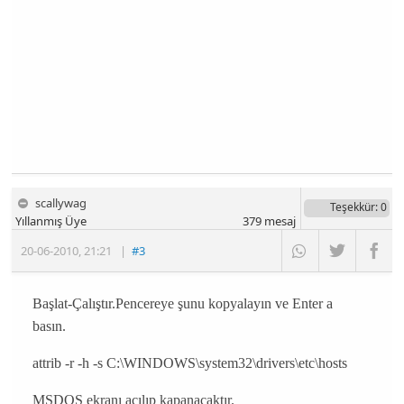
scallywag
Teşekkür
: 0
Yıllanmış Üye
379
mesaj
20-06-2010
,
21:21
|
#3
Başlat-Çalıştır.Pencereye şunu kopyalayın ve Enter a
basın.
attrib -r -h -s C:\WINDOWS\system32\drivers\etc\hosts
MSDOS ekranı açılıp kapanacaktır.