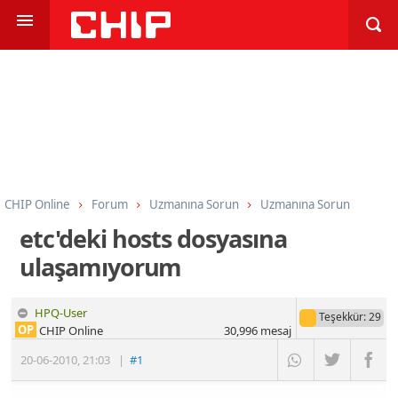
CHIP Online
Forum
Uzmanına Sorun
Uzmanına Sorun
etc'deki hosts dosyasına
ulaşamıyorum
HPQ-User
Teşekkür
: 29
OP
CHIP Online
30,996
mesaj
20-06-2010
,
21:03
|
#1