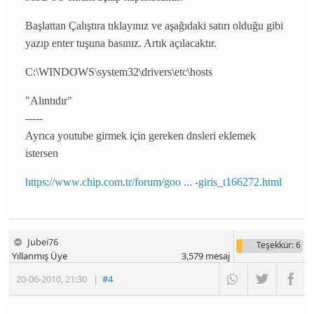
Başlattan Çalıştıra tıklayınız ve aşağıdaki satırı olduğu gibi
yazıp enter tuşuna basınız. Artık açılacaktır.
C:\WINDOWS\system32\drivers\etc\hosts
"Alıntıdır"
-----
Ayrıca youtube girmek için gereken dnsleri eklemek
istersen
https://www.chip.com.tr/forum/goo ... -giris_t166272.html
Jubei76
Teşekkür
: 6
Yıllanmış Üye
3,579
mesaj
20-06-2010
,
21:30
|
#4