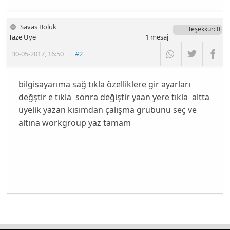
Savas Boluk
Teşekkür
: 0
Taze Üye
1
mesaj
30-05-2017
,
16:50
|
#2
bilgisayarıma sağ tıkla özelliklere gir ayarları
değştir e tıkla sonra değiştir yaan yere tıkla altta
üyelik yazan kısımdan çalışma grubunu seç ve
altına workgroup yaz tamam