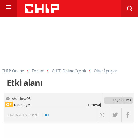
CHIP Online
Forum
CHIP Online İçerik
Okur İpuçları
Etki alanı
shadow95
Teşekkür
: 0
OP
Taze Üye
1
mesaj
31-10-2016
,
23:26
|
#1