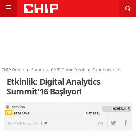
CHIP Online
Forum
CHIP Online İçerik
Okur Haberleri
Etkinlik: Digital Analytics
Summit'16 Başlıyor!
seckiny
Teşekkür
: 0
OP
Taze Üye
16
mesaj
20-11-2016
,
23:57
|
#1