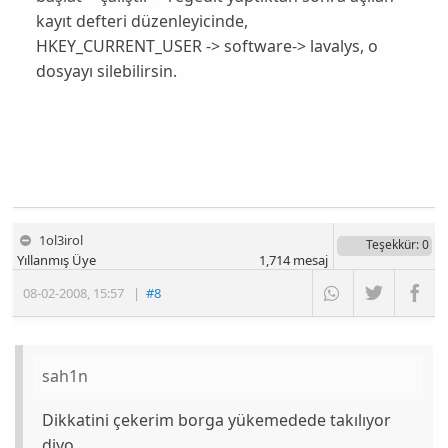
kayıt defteri düzenleyicinde,
HKEY_CURRENT_USER -> software-> lavalys, o
dosyayı silebilirsin.
1ol3irol
Teşekkür
: 0
Yıllanmış Üye
1,714
mesaj
08-02-2008
,
15:57
|
#8
sah1n
Dikkatini çekerim borga yükemedede takılıyor
diyo.