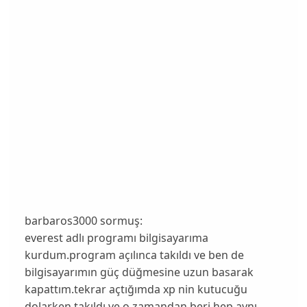
barbaros3000 sormuş:
everest adlı programı bilgisayarıma
kurdum.program açılınca takıldı ve ben de
bilgisayarımın güç düğmesine uzun basarak
kapattım.tekrar açtığımda xp nin kutucuğu
dolarken takıldı ve o zamandan beri hep aynı