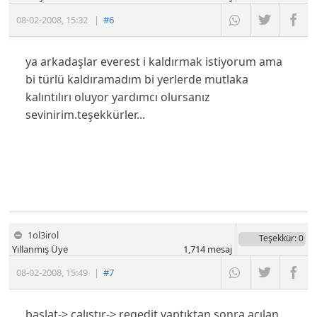
08-02-2008
,
15:32
|
#6
ya arkadaşlar everest i kaldırmak istiyorum ama
bi türlü kaldıramadım bi yerlerde mutlaka
kalıntılırı oluyor yardımcı olursanız
sevinirim.teşekkürler...
1ol3irol
Teşekkür
: 0
Yıllanmış Üye
1,714
mesaj
08-02-2008
,
15:49
|
#7
başlat-> çalıştır-> regedit yaptıktan sonra açılan