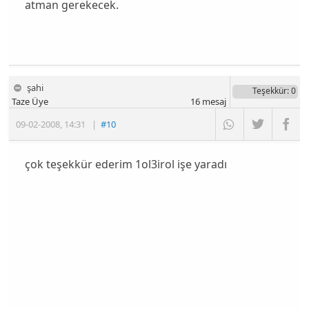
atman gerekecek.
şahi
Teşekkür
: 0
Taze Üye
16
mesaj
09-02-2008
,
14:31
|
#10
çok teşekkür ederim 1ol3irol işe yaradı