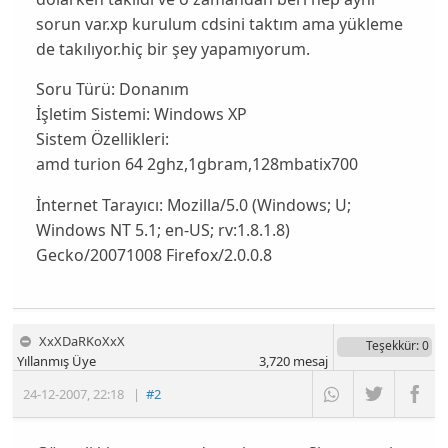
sorun var.xp kurulum cdsini taktım ama yükleme
de takılıyor.hiç bir şey yapamıyorum.
Soru Türü:
Donanım
İşletim Sistemi:
Windows XP
Sistem Özellikleri:
amd turion 64 2ghz,1gbram,128mbatix700
İnternet Tarayıcı:
Mozilla/5.0 (Windows; U;
Windows NT 5.1; en-US; rv:1.8.1.8)
Gecko/20071008 Firefox/2.0.0.8
XxXDaRKoXxX
Teşekkür
: 0
Yıllanmış Üye
3,720
mesaj
24-12-2007
,
22:18
|
#2