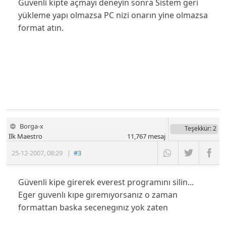
Güvenli kipte açmayı deneyin sonra Sistem geri
yükleme yapı olmazsa PC nizi onarın yine olmazsa
format atın.
Borga-x
Teşekkür
: 2
İlk Maestro
11,767
mesaj
25-12-2007
,
08:29
|
#3
Güvenli kipe girerek everest programını silin...
Eger guvenlı kıpe gıremıyorsanız o zaman
formattan baska secenegınız yok zaten