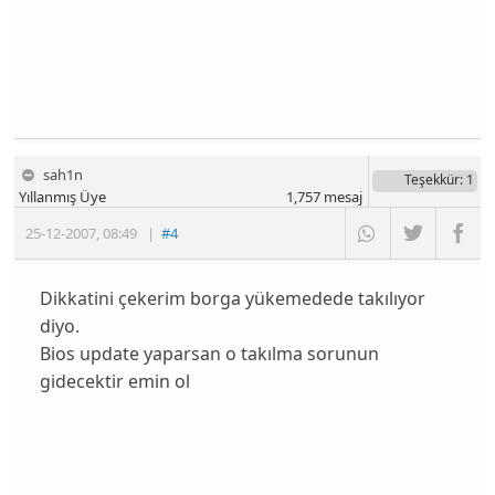
sah1n
Teşekkür
: 1
Yıllanmış Üye
1,757
mesaj
25-12-2007
,
08:49
|
#4
Dikkatini çekerim borga yükemedede takılıyor
diyo.
Bios update yaparsan o takılma sorunun
gidecektir emin ol