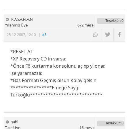
K.A.Y.A.H.A.N
Teşekkür
: 0
Yıllanmış Üye
672
mesaj
25-12-2007
,
12:10
|
#5
*RESET AT
*XP Recovery CD in varsa:
*Önce F6 kurtarma konsolunu aç xp yi onar.
işe yaramazsa:
*Bas Formatı Geçmiş olsun Kolay gelsin
****************Emeğe Saygı
Türkoğlu****************************
şahi
Teşekkür
: 0
Taze Üye
16
mesaj