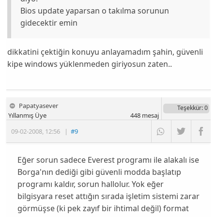
Bios update yaparsan o takılma sorunun
gidecektir emin
dikkatini çektiğin konuyu anlayamadım şahin, güvenli
kipe windows yüklenmeden giriyosun zaten..
Papatyasever
Teşekkür
: 0
Yıllanmış Üye
448
mesaj
09-02-2008
,
12:56
|
#9
Eğer sorun sadece Everest programı ile alakalı ise
Borga'nın dediği gibi güvenli modda başlatıp
programı kaldır, sorun hallolur. Yok eğer
bilgisyara reset attığın sırada işletim sistemi zarar
görmüşse (ki pek zayıf bir ihtimal değil) format