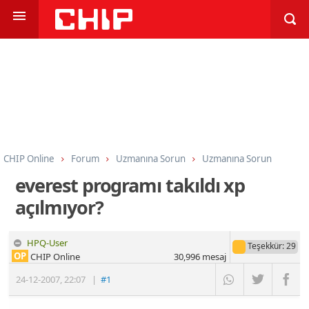
CHIP Online
Forum
Uzmanına Sorun
Uzmanına Sorun
everest programı takıldı xp
açılmıyor?
HPQ-User
Teşekkür
: 29
OP
CHIP Online
30,996
mesaj
24-12-2007
,
22:07
|
#1