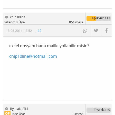
çhip10line
Teşekkür
: 113
Yıllanmış Üye
864
mesaj
13-05-2014
,
13:52
|
#2
excel dosyanı bana maille yollabilir misin?
chip10line@hotmail.com
By_LaNeTLi
Teşekkür
: 0
OP
Taze Üye
3
mesaj