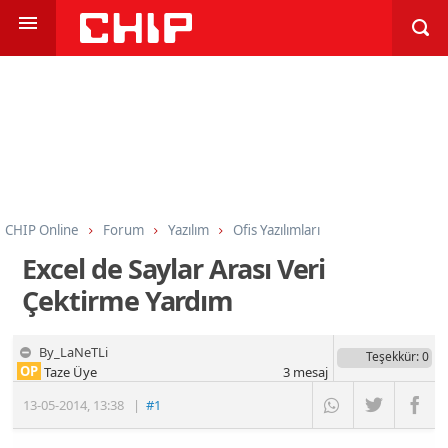
CHIP Online
Forum
Yazılım
Ofis Yazılımları
Excel de Saylar Arası Veri
Çektirme Yardım
By_LaNeTLi
Teşekkür
: 0
OP
Taze Üye
3
mesaj
13-05-2014
,
13:38
|
#1