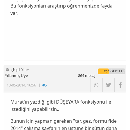
Bu fonksiyonları araştırıp öğrenmenizde fayda
var.
çhip10line
Teşekkür
: 113
Yıllanmış Üye
864
mesaj
13-05-2014
,
16:56
|
#5
Murat'ın yazdığı gibi DÜŞEYARA fonksiyonu ile
istediğini yapabilirsin..
Bunun için yapman gereken "tar. gez. formu fide
2014" çalışma sayfanın en üstüne bir sütun daha