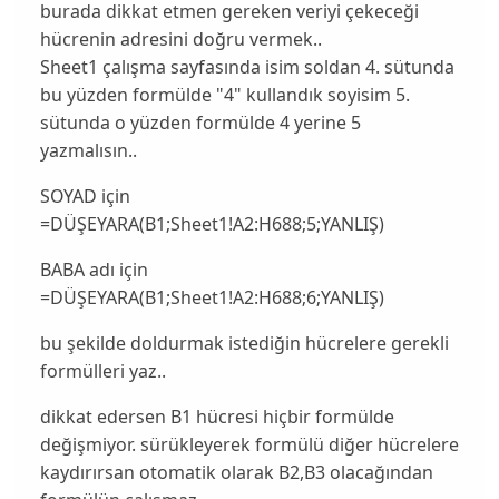
burada dikkat etmen gereken veriyi çekeceği
hücrenin adresini doğru vermek..
Sheet1 çalışma sayfasında isim soldan 4. sütunda
bu yüzden formülde "4" kullandık soyisim 5.
sütunda o yüzden formülde 4 yerine 5
yazmalısın..
SOYAD için
=DÜŞEYARA(B1;Sheet1!A2:H688;5;YANLIŞ)
BABA adı için
=DÜŞEYARA(B1;Sheet1!A2:H688;6;YANLIŞ)
bu şekilde doldurmak istediğin hücrelere gerekli
formülleri yaz..
dikkat edersen B1 hücresi hiçbir formülde
değişmiyor. sürükleyerek formülü diğer hücrelere
kaydırırsan otomatik olarak B2,B3 olacağından