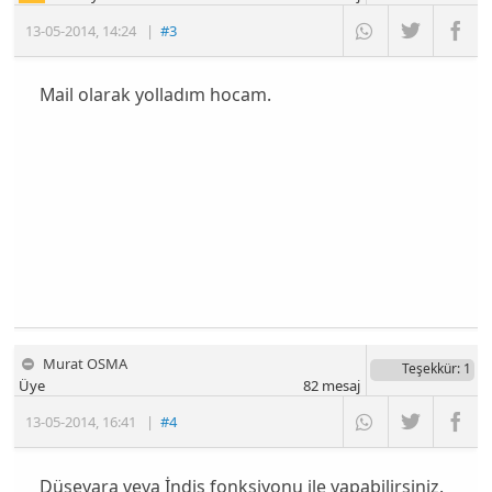
13-05-2014
,
14:24
|
#3
Mail olarak yolladım hocam.
Murat OSMA
Teşekkür
: 1
Üye
82
mesaj
13-05-2014
,
16:41
|
#4
Düşeyara
veya
İndis
fonksiyonu ile yapabilirsiniz.