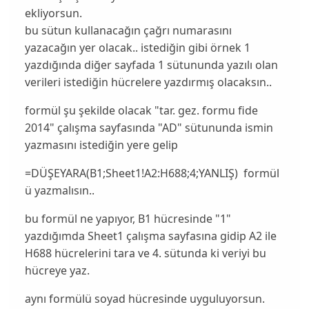
ekliyorsun.
bu sütun kullanacağın çağrı numarasını
yazacağın yer olacak.. istediğin gibi örnek 1
yazdığında diğer sayfada 1 sütununda yazılı olan
verileri istediğin hücrelere yazdırmış olacaksın..
formül şu şekilde olacak "tar. gez. formu fide
2014" çalışma sayfasında "AD" sütununda ismin
yazmasını istediğin yere gelip
=DÜŞEYARA(B1;Sheet1!A2:H688;4;YANLIŞ) formül
ü yazmalısın..
bu formül ne yapıyor, B1 hücresinde "1"
yazdığımda Sheet1 çalışma sayfasına gidip A2 ile
H688 hücrelerini tara ve 4. sütunda ki veriyi bu
hücreye yaz.
aynı formülü soyad hücresinde uyguluyorsun.