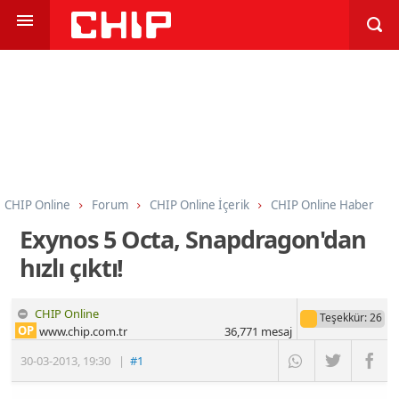
CHIP Online
Forum
CHIP Online İçerik
CHIP Online Haber
Exynos 5 Octa, Snapdragon'dan
hızlı çıktı!
CHIP Online
Teşekkür
: 26
OP
www.chip.com.tr
36,771
mesaj
30-03-2013
,
19:30
|
#1