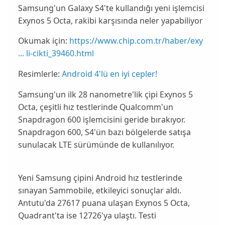
Samsung'un Galaxy S4'te kullandığı yeni işlemcisi
Exynos 5 Octa, rakibi karşısında neler yapabiliyor
Okumak için:
https://www.chip.com.tr/haber/exy
... li-cikti_39460.html
Resimlerle:
Android 4'lü en iyi cepler!
Samsung'un ilk 28 nanometre'lik çipi
Exynos 5
Octa
, çeşitli hız testlerinde Qualcomm'un
Snapdragon 600
işlemcisini geride bırakıyor.
Snapdragon 600, S4'ün bazı bölgelerde satışa
sunulacak LTE sürümünde de kullanılıyor.
Yeni Samsung çipini Android hız testlerinde
sınayan
Sammobile
, etkileyici sonuçlar aldı.
Antutu'da 27617 puana ulaşan Exynos 5 Octa,
Quadrant'ta ise 12726'ya ulaştı. Testi