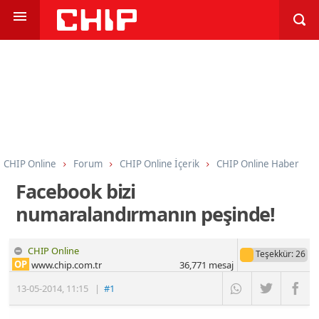
CHIP Online
Forum
CHIP Online İçerik
CHIP Online Haber
Facebook bizi
numaralandırmanın peşinde!
CHIP Online
Teşekkür
: 26
OP
www.chip.com.tr
36,771
mesaj
13-05-2014
,
11:15
|
#1