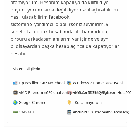
atamıyorum. Hesabım kapalı ya da kilitli diye
düşünüyorum ama değil diyor nasıl açtırabilirim
nasıl ulaşabilirim facebook
sistemine yardımcı olabilirseniz sevinirim. 9
senelik facebook hesabımda ilk banımdı bu,
birsürü arkadaşım anılarım var içinde ve aynı
bilgisayardan başka hesap açınca da kapatıyorlar
hesabı.
Sistem Bilgilerim
Hp Pavillion G62 Notebook Pc
Windows 7 Home Basic 64-bit
AMD Ati Mobility Radeon Hd 4200
AMD Phenom n620 dual core processor 2CPU 2.8 ghz
Google Chrome
- Kullanmıyorum -
4096 MB
Android 4.0 (Icecream Sandwich)