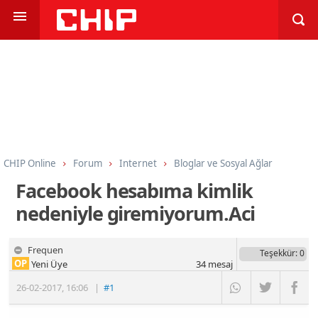
CHIP Online
Forum
Internet
Bloglar ve Sosyal Ağlar
Facebook hesabıma kimlik
nedeniyle giremiyorum.Aci
Frequen
Teşekkür
: 0
OP
Yeni Üye
34
mesaj
26-02-2017
,
16:06
|
#1