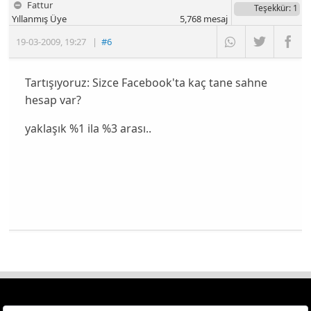
Fattur
Teşekkür
: 1
Yıllanmış Üye
5,768
mesaj
19-03-2009
,
19:27
|
#6
Tartışıyoruz: Sizce Facebook'ta kaç tane sahne
hesap var?
yaklaşık %1 ila %3 arası..