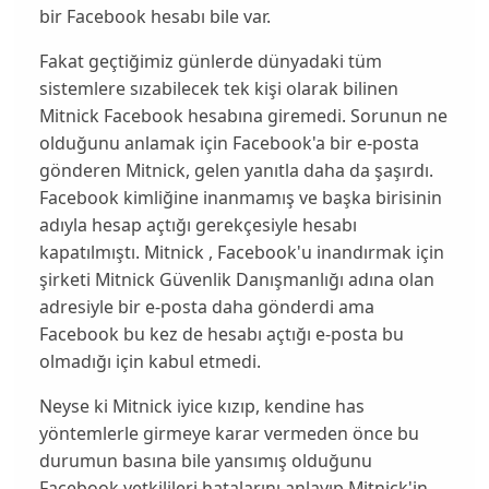
bir
Facebook
hesabı bile var.
Fakat geçtiğimiz günlerde dünyadaki tüm
sistemlere sızabilecek tek kişi olarak bilinen
Mitnick
Facebook
hesabına giremedi. Sorunun ne
olduğunu anlamak için
Facebook
'a bir e-posta
gönderen
Mitnick
, gelen yanıtla daha da şaşırdı.
Facebook
kimliğine inanmamış ve başka birisinin
adıyla hesap açtığı gerekçesiyle hesabı
kapatılmıştı.
Mitnick
,
Facebook
'u inandırmak için
şirketi
Mitnick Güvenlik Danışmanlığı
adına olan
adresiyle bir e-posta daha gönderdi ama
Facebook
bu kez de hesabı açtığı e-posta bu
olmadığı için kabul etmedi.
Neyse ki
Mitnick
iyice kızıp, kendine has
yöntemlerle girmeye karar vermeden önce bu
durumun basına bile yansımış olduğunu
Facebook
yetkilileri hatalarını anlayıp
Mitnick
'in