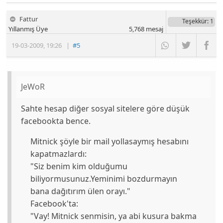
Fattur
Teşekkür
: 1
Yıllanmış Üye
5,768
mesaj
19-03-2009
,
19:26
|
#5
JeWoR
Sahte hesap diğer sosyal sitelere göre düşük
facebookta bence.
Mitnick şöyle bir mail yollasaymış hesabını
kapatmazlardı:
"Siz benim kim olduğumu
biliyormusunuz.Yeminimi bozdurmayın
bana dağıtırım ülen orayı."
Facebook'ta:
"Vay! Mitnick senmisin, ya abi kusura bakma