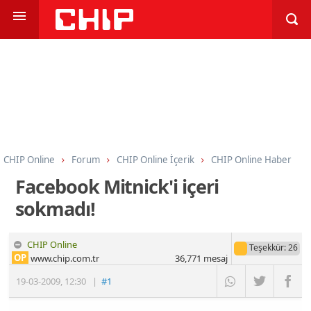
CHIP Online
Forum
CHIP Online İçerik
CHIP Online Haber
Facebook Mitnick'i içeri
sokmadı!
CHIP Online
Teşekkür
: 26
OP
www.chip.com.tr
36,771
mesaj
19-03-2009
,
12:30
|
#1