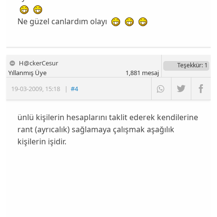
Ne güzel canlardım olayı
H@ckerCesur
Teşekkür
: 1
Yıllanmış Üye
1,881
mesaj
19-03-2009
,
15:18
|
#4
ünlü kişilerin hesaplarını taklit ederek kendilerine
rant (ayrıcalık) sağlamaya çalışmak aşağılık
kişilerin işidir.