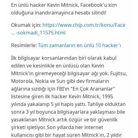
En ünlü hacker Kevin Mitnick, Facebook'u kim
olduğuna inandıramayınca hesabı silindi!
Okumak için:
https://www.chip.com.tr/konu/Face
... -sokmadi_11575.html
Resimlerle:
Tüm zamanların en ünlü 10 hacker'ı
İlk bilgisayar korsanlarından biri olarak kabul
edilen ve kesinlikle en ünlüsü olan
Kevin
Mitnick
'in giremeyeceği bilgisayar ağı yok.
Fujitsu
,
Motorola
,
Nokia
ve
Sun
gibi dev firmaların
ağlarına sızdığı için
FBI
'ın "
En Çok Arananlar
"
listesine giren ilk hacker Kevin Mitnick, 1995
yılında yakalanıp 5 yıl hapis yattı. Tahliye olduktan
sonra 3 yıl boyunca bilgisayarlara yaklaşması bile
yasaklanan
Mitnick
artık özgür ve bir güvenlik
şirketi işletiyor. Son yıllarda her internet
kullanıcısı gibi bir hayat süren
Mitnick
'ın, 2 yıldır