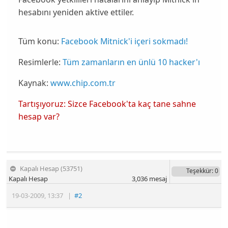
hesabını yeniden aktive ettiler.
Tüm konu:
Facebook Mitnick'i içeri sokmadı!
Resimlerle:
Tüm zamanların en ünlü 10 hacker'ı
Kaynak:
www.chip.com.tr
Tartışıyoruz: Sizce Facebook'ta kaç tane sahne
hesap var?
Kapalı Hesap (53751)
Teşekkür
: 0
Kapalı Hesap
3,036
mesaj
19-03-2009
,
13:37
|
#2