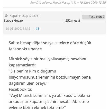
Son Düzenleme: Kapalı Hesap (11) ~ 19 Mart 2009 13:39
Kapalı Hesap (79876)
Teşekkür
: 0
Kapalı Hesap
1,252
mesaj
19-03-2009
,
14:12
|
#3
Sahte hesap diğer sosyal sitelere göre düşük
facebookta bence.
Mitnick şöyle bir mail yollasaymış hesabını
kapatmazlardı:
"Siz benim kim olduğumu
biliyormusunuz.Yeminimi bozdurmayın bana
dağıtırım ülen orayı."
Facebook'ta:
"Vay! Mitnick senmisin, ya abi kusura bakma
arkadaşlar kapatmış senin hesabı. Abi etme
eyleme bizim ekmek teknemiz"