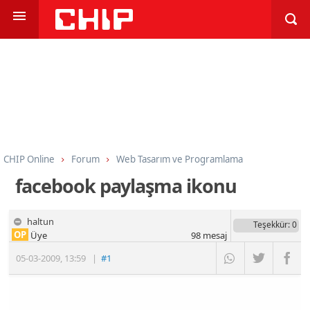
CHIP Online
Forum
Web Tasarım ve Programlama
Web Tasarım Genel
facebook paylaşma ikonu
haltun
Teşekkür
: 0
OP
Üye
98
mesaj
05-03-2009
,
13:59
|
#1