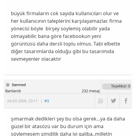
büyük firmaların cok sayıda kullanıcıları olur ve
her kullanıcının taleplerini karşılayamazlar. firma
yönecisi böyle birşey soylemiş olabilir yada
olmayabilir. bana göre facebookun yeni
görüntüsü daha dersli toplu olmus. Tabi elbette
diğer tasarımlarda olduğu gibi bu tasarımıda
sevmeyenler olacaktır
Banned
Teşekkür
: 0
Banlandı
232
mesaj
24-03-2009
,
23:11
|
#3
şımarmak dedikleri şey bu olsa gerek...ya da daha
güzel bir atasözü var bu durum için ama
söylemesem şimdilik daha iyi galiba..milletin