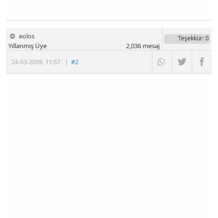
eolos
Teşekkür
: 0
Yıllanmış Üye
2,036
mesaj
24-03-2009
,
11:57
|
#2