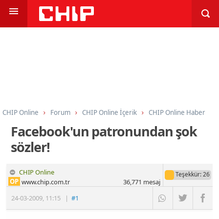
CHIP Online
Forum
CHIP Online İçerik
CHIP Online Haber
Facebook'un patronundan şok
sözler!
CHIP Online
Teşekkür
: 26
OP
www.chip.com.tr
36,771
mesaj
24-03-2009
,
11:15
|
#1