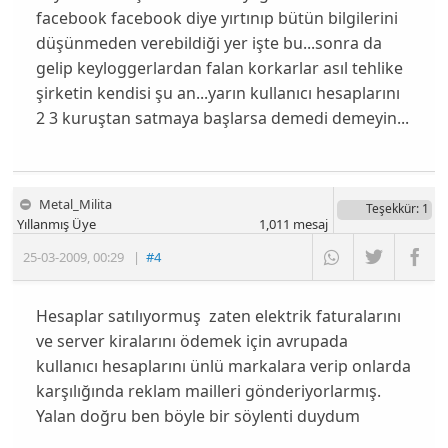
facebook facebook diye yırtınıp bütün bilgilerini
düşünmeden verebildiği yer işte bu...sonra da
gelip keyloggerlardan falan korkarlar asıl tehlike
şirketin kendisi şu an...yarın kullanıcı hesaplarını
2 3 kuruştan satmaya başlarsa demedi demeyin...
Metal_Milita
Teşekkür
: 1
Yıllanmış Üye
1,011
mesaj
25-03-2009
,
00:29
|
#4
Hesaplar satılıyormuş zaten elektrik faturalarını
ve server kiralarını ödemek için avrupada
kullanıcı hesaplarını ünlü markalara verip onlarda
karşılığında reklam mailleri gönderiyorlarmış.
Yalan doğru ben böyle bir söylenti duydum