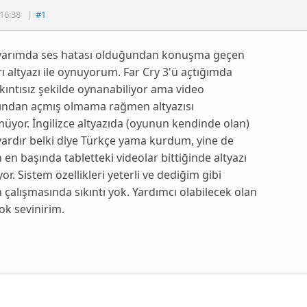
16:38
|
#1
ayarımda ses hatası olduğundan konuşma geçen
ı altyazı ile oynuyorum. Far Cry 3'ü açtığımda
kıntısız şekilde oynanabiliyor ama video
rından açmış olmama rağmen altyazısı
yor. İngilizce altyazıda (oyunun kendinde olan)
 vardır belki diye Türkçe yama kurdum, yine de
en başında tabletteki videolar bittiğinde altyazı
yor. Sistem özellikleri yeterli ve dediğim gibi
çalışmasında sıkıntı yok. Yardımcı olabilecek olan
ok sevinirim.