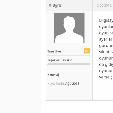
Bgrts
12-06-2019
,
Bilgis
oyunlar
oyun sı
ayarla
görünmü
OP
sıkıntı
Taze Üye
oyunun 
Teşekkür
Sayısı
: 0
da gidi
oyunun 
6
mesaj
varsa ç
Kayıt Tarihi:
Ağu 2018