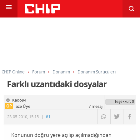
CHIP Online
Forum
Donanım
Donanım Sürücüleri
Farklı uzantıdaki dosyalar
Kaoo94
Teşekkür
: 0
OP
Taze Üye
7
mesaj
23-05-2010
,
15:15
|
#1
Konunun doğru yere açılıp açılmadığından