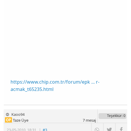
https://www.chip.com.tr/forum/epk ... r-
acmak_t65235.html
Kaoo94
Teşekkür
: 0
OP
Taze Üye
7
mesaj
23-05-2010
,
18:31
|
#3