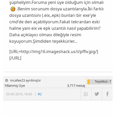
şüpheliyim.Foruma yeni üye olduğum için olmalı
.Benim sorunum dosya uzantılarıyla.İki farklı
dosya uzantısını (.eix,.epk) bunları bir exe'yle
cmd'de den açabiliyorum.Fakat tekrardan eski
haline yani eix ve epk uzantılı nasıl yapabilirim?
Daha açıklayıcı olması dileğiyle resim
koyuyorum.Şimdiden teşekkürler...
[URL=http://img16.imageshack.us/i/pffiv.jpg/]
[/URL]
mcafee23 ayrılmıştır
Teşekkür
: 7
Yıllanmış Üye
3,717
mesaj
23-05-2010
,
16:43
|
#2