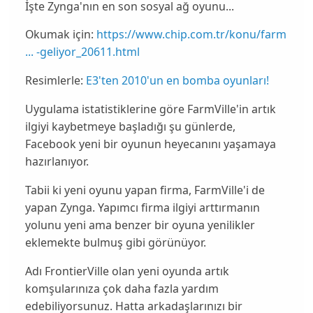
İşte Zynga'nın en son sosyal ağ oyunu...
Okumak için:
https://www.chip.com.tr/konu/farm
... -geliyor_20611.html
Resimlerle:
E3'ten 2010'un en bomba oyunları!
Uygulama istatistiklerine göre FarmVille'in artık
ilgiyi
kaybetmeye
başladığı şu günlerde,
Facebook yeni bir oyunun heyecanını yaşamaya
hazırlanıyor.
Tabii ki yeni oyunu yapan firma, FarmVille'i de
yapan
Zynga
. Yapımcı firma ilgiyi arttırmanın
yolunu yeni ama benzer bir oyuna
yenilikler
eklemekte bulmuş gibi görünüyor.
Adı
FrontierVille
olan yeni oyunda artık
komşularınıza çok daha fazla
yardım
edebiliyorsunuz. Hatta arkadaşlarınızı bir