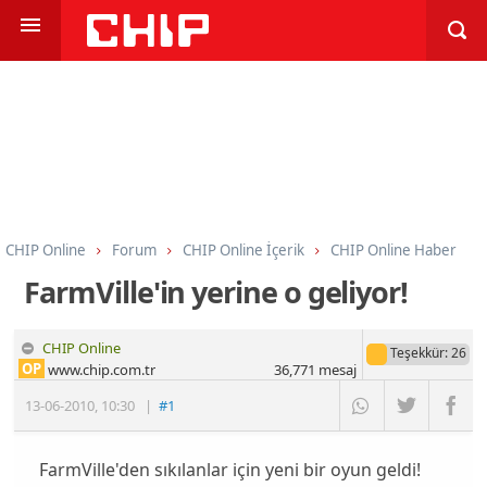
CHIP Online
Forum
CHIP Online İçerik
CHIP Online Haber
FarmVille'in yerine o geliyor!
CHIP Online
Teşekkür
: 26
OP
www.chip.com.tr
36,771
mesaj
13-06-2010
,
10:30
|
#1
FarmVille'den sıkılanlar için yeni bir oyun geldi!