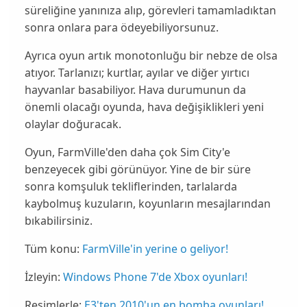
süreliğine yanınıza alıp, görevleri tamamladıktan
sonra onlara
para
ödeyebiliyorsunuz.
Ayrıca oyun artık monotonluğu bir nebze de olsa
atıyor. Tarlanızı; kurtlar, ayılar ve diğer
yırtıcı
hayvanlar basabiliyor. Hava durumunun da
önemli olacağı oyunda,
hava
değişiklikleri yeni
olaylar doğuracak.
Oyun, FarmVille'den daha çok Sim City'e
benzeyecek
gibi görünüyor. Yine de bir süre
sonra komşuluk tekliflerinden, tarlalarda
kaybolmuş kuzuların, koyunların mesajlarından
bıkabilirsiniz.
Tüm konu:
FarmVille'in yerine o geliyor!
İzleyin:
Windows Phone 7'de Xbox oyunları!
Resimlerle:
E3'ten 2010'un en bomba oyunları!