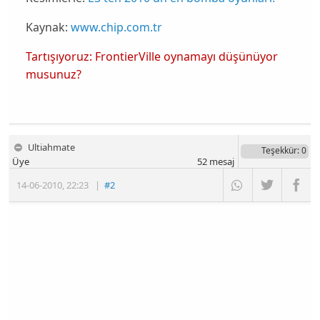
Kaynak:
www.chip.com.tr
Tartışıyoruz: FrontierVille oynamayı düşünüyor
musunuz?
Ultiahmate
Teşekkür
: 0
Üye
52
mesaj
14-06-2010
,
22:23
|
#2