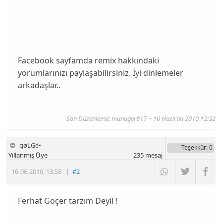
Facebook sayfamda remix hakkındaki
yorumlarınızı paylaşabilirsiniz. İyi dinlemeler
arkadaşlar..
Son Düzenleme:
manager817
~ 16 Haziran 2010 12:52
qøLGè•
Teşekkür
: 0
Yıllanmış Üye
235
mesaj
16-06-2010
,
13:58
|
#2
Ferhat Goçer tarzım Deyil !