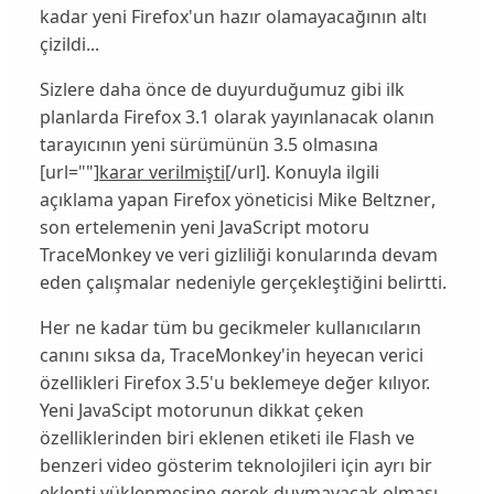
kadar yeni Firefox'un hazır olamayacağının altı
çizildi...
Sizlere daha önce de duyurduğumuz gibi ilk
planlarda
Firefox 3.1
olarak yayınlanacak olanın
tarayıcının yeni sürümünün 3.5 olmasına
[url=""]
karar verilmişti
[/url]. Konuyla ilgili
açıklama yapan
Firefox
yöneticisi
Mike Beltzner
,
son ertelemenin yeni
JavaScript
motoru
TraceMonkey
ve veri gizliliği konularında devam
eden çalışmalar nedeniyle gerçekleştiğini belirtti.
Her ne kadar tüm bu gecikmeler kullanıcıların
canını sıksa da,
TraceMonkey
'in heyecan verici
özellikleri
Firefox 3.5
'u beklemeye değer kılıyor.
Yeni
JavaScipt
motorunun dikkat çeken
özelliklerinden biri eklenen
etiketi ile Flash ve
benzeri video gösterim teknolojileri için ayrı bir
eklenti yüklenmesine gerek duymayacak olması.