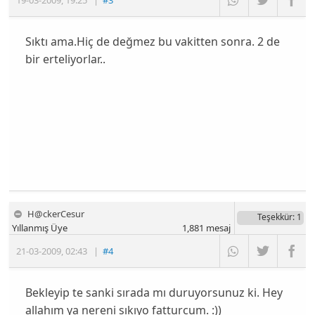
19-03-2009
,
19:25
|
#3
Sıktı ama.Hiç de değmez bu vakitten sonra. 2 de
bir erteliyorlar..
H@ckerCesur
Teşekkür
: 1
Yıllanmış Üye
1,881
mesaj
21-03-2009
,
02:43
|
#4
Bekleyip te sanki sırada mı duruyorsunuz ki. Hey
allahım ya nereni sıkıyo fatturcum. :))