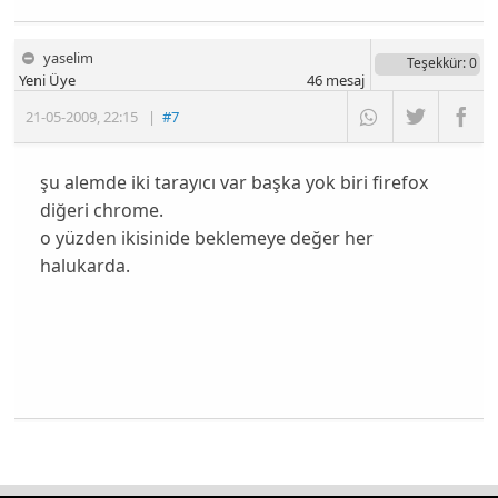
yaselim
Teşekkür
: 0
Yeni Üye
46
mesaj
21-05-2009
,
22:15
|
#7
şu alemde iki tarayıcı var başka yok biri firefox
diğeri chrome.
o yüzden ikisinide beklemeye değer her
halukarda.