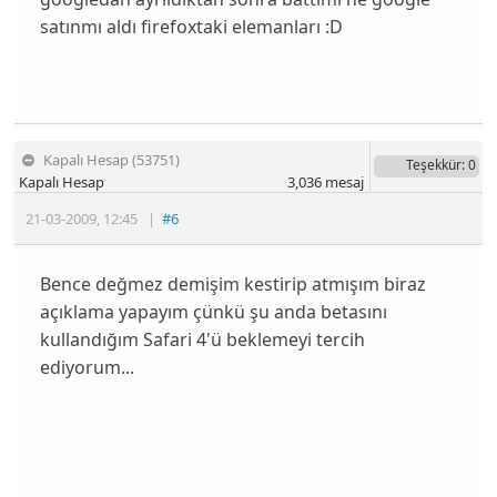
satınmı aldı firefoxtaki elemanları :D
Kapalı Hesap (53751)
Teşekkür
: 0
Kapalı Hesap
3,036
mesaj
21-03-2009
,
12:45
|
#6
Bence değmez demişim kestirip atmışım biraz
açıklama yapayım çünkü şu anda betasını
kullandığım Safari 4'ü beklemeyi tercih
ediyorum...