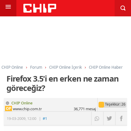
CHIP Online
Forum
CHIP Online İçerik
CHIP Online Haber
Firefox 3.5'i en erken ne zaman
göreceğiz?
CHIP Online
Teşekkür
: 26
OP
www.chip.com.tr
36,771
mesaj
19-03-2009
,
12:00
|
#1