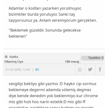
Adamlar o kodları yazarken yorulmuyor,
bizimkiler burda yoruluyor. Sanki taş
taşıyorsunuz ya. Anlam veremiyorum gerçekten.
"Beklemek güzeldir. Sonunda gelecekse
beklenen"
NaMa
Teşekkür
: 0
Yıllanmış Üye
188
mesaj
21-03-2009
,
12:40
|
#5
sevgiliyi bekliyo gibi yazmıs :D haykır cip sormus
beklemeye degermi adamda sölemiş degmez
diye bende denedim yok beklenmiyo kur chrome
mis gibi hızlı hos narin estetik:D mis gibi ff
googledan ayrıldıktan sonra battımı ne google