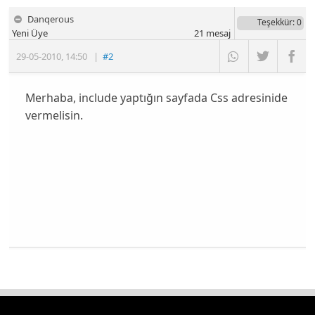
Danqerous
Teşekkür
: 0
Yeni Üye
21
mesaj
29-05-2010
,
14:50
|
#2
Merhaba, include yaptığın sayfada Css adresinide
vermelisin.