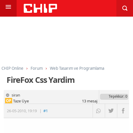
CHIP Online
Forum
Web Tasarım ve Programlama
Web Tasarım Genel
FireFox Css Yardim
siran
Teşekkür
: 0
OP
Taze Üye
13
mesaj
26-05-2010
,
19:19
|
#1