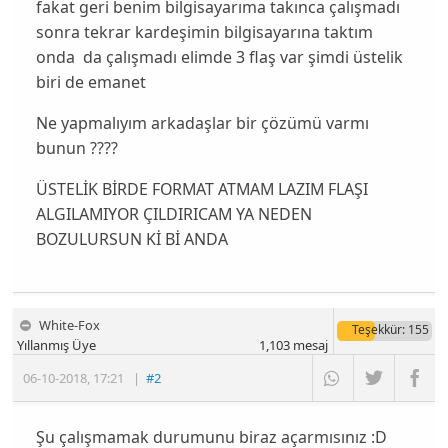
fakat geri benim bilgisayarıma takınca çalışmadı
sonra tekrar kardeşimin bilgisayarına taktım
onda da çalışmadı elimde 3 flaş var şimdi üstelik
biri de emanet
Ne yapmalıyım arkadaşlar bir çözümü varmı
bunun ????
ÜSTELİK BİRDE FORMAT ATMAM LAZIM FLAŞI
ALGILAMIYOR ÇILDIRICAM YA NEDEN
BOZULURSUN Kİ Bİ ANDA
White-Fox
Teşekkür
: 155
Yıllanmış Üye
1,103
mesaj
06-10-2018
,
17:21
|
#2
Şu çalışmamak durumunu biraz açarmısınız :D