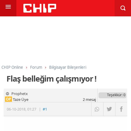
CHIP Online
Forum
Bilgisayar Bileşenleri
Sabit Diskler, SSD, Flash Bellek
Flaş belleğim çalışmıyor !
Prophetx
Teşekkür
: 0
OP
Taze Üye
2
mesaj
06-10-2018
,
01:27
|
#1