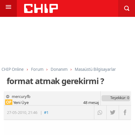
CHIP Online
Forum
Donanım
Masaüstü Bilgisayarlar
format atmak gerekirmi ?
mercuryfb
Teşekkür
: 0
OP
Yeni Üye
48
mesaj
27-05-2010
,
21:46
|
#1