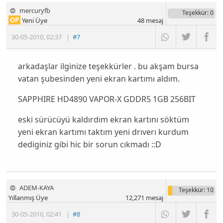
mercuryfb
Teşekkür
: 0
OP
Yeni Üye
48
mesaj
30-05-2010
,
02:37
|
#7
arkadaşlar ilginize teşekkürler . bu akşam bursa
vatan şubesinden yeni ekran kartımı aldım.
SAPPHIRE HD4890 VAPOR-X GDDR5 1GB 256BIT
eski sürücüyü kaldırdım ekran kartını söktüm
yeni ekran kartımı taktım yeni drıverı kurdum
dediginiz gibi hic bir sorun cıkmadı ::D
ADEM-KAYA
Teşekkür
: 10
Yıllanmış Üye
12,271
mesaj
30-05-2010
,
02:41
|
#8