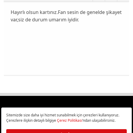
Hayırlı olsun kartınız.Fan sesin de genelde şikayet
var,siz de durum umarım iyidir.
Türkiye
Cep Telefonu İncelemeleri,
Bilişim ve Teknoloji Haberleri CHIP Online’da!