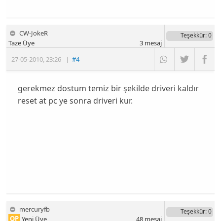
CW-JokeR
Teşekkür
: 0
Taze Üye
3
mesaj
27-05-2010
,
23:26
|
#4
gerekmez dostum temiz bir şekilde driveri kaldır
reset at pc ye sonra driveri kur.
mercuryfb
Teşekkür
: 0
OP
Yeni Üye
48
mesaj