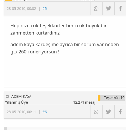
28-05-2010
,
00:02
|
#5
Hepinize çok teşekkürler beni cok büyük bir
zahmetten kurtardınız
adem kaya kardeşime ayrıca bir sorum var neden
gtx 260 ı öneriyorsun !
ADEM-KAYA
Teşekkür
: 10
Yıllanmış Üye
12,271
mesaj
28-05-2010
,
00:11
|
#6