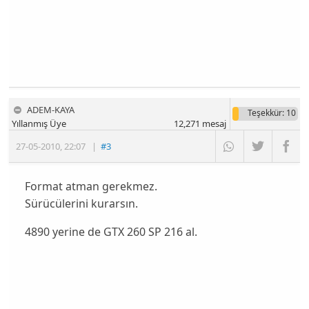
ADEM-KAYA
Teşekkür
: 10
Yıllanmış Üye
12,271
mesaj
27-05-2010
,
22:07
|
#3
Format atman gerekmez.
Sürücülerini kurarsın.
4890 yerine de GTX 260 SP 216 al.