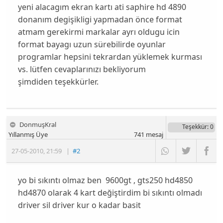
yeni alacagım ekran kartı ati saphire hd 4890
donanım degişikligi yapmadan önce format
atmam gerekirmi markalar ayrı oldugu icin
format bayagı uzun sürebilirde oyunlar
programlar hepsini tekrardan yüklemek kurması
vs. lütfen cevaplarınızı bekliyorum
şimdiden teşekkürler.
DonmuşKral
Teşekkür
: 0
Yıllanmış Üye
741
mesaj
27-05-2010
,
21:59
|
#2
yo bi sıkıntı olmaz ben 9600gt , gts250 hd4850
hd4870 olarak 4 kart değiştirdim bi sıkıntı olmadı
driver sil driver kur o kadar basit