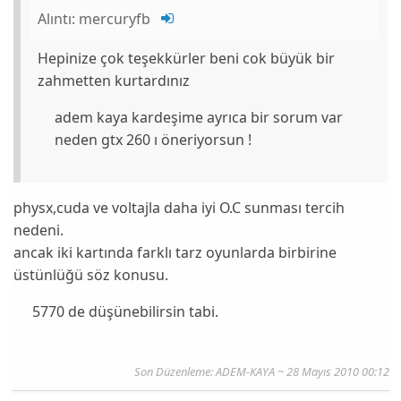
Alıntı:
mercuryfb
Hepinize çok teşekkürler beni cok büyük bir
zahmetten kurtardınız
adem kaya kardeşime ayrıca bir sorum var
neden gtx 260 ı öneriyorsun !
physx,cuda ve voltajla daha iyi O.C sunması tercih
nedeni.
ancak iki kartında farklı tarz oyunlarda birbirine
üstünlüğü söz konusu.
5770 de düşünebilirsin tabi.
Son Düzenleme: ADEM-KAYA ~ 28 Mayıs 2010 00:12