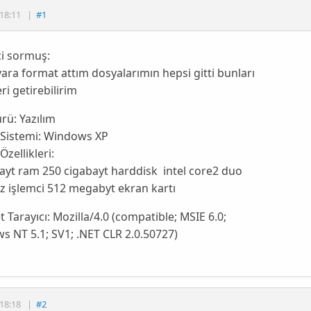
18:11
|
#1
ci sormuş:
yara format attım dosyalarımın hepsi gitti bunları
eri getirebilirim
ürü:
Yazılım
 Sistemi:
Windows XP
Özellikleri:
ayt ram 250 cigabayt harddisk intel core2 duo
z işlemci 512 megabyt ekran kartı
t Tarayıcı:
Mozilla/4.0 (compatible; MSIE 6.0;
 NT 5.1; SV1; .NET CLR 2.0.50727)
18:18
|
#2