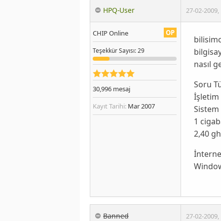
HPQ-User
27-02-2009
,
OP
CHIP Online
bilisim
bilgisa
Teşekkür
Sayısı
: 29
nasıl g
Soru T
30,996
mesaj
İşletim
Kayıt Tarihi:
Mar 2007
Sistem 
1 cigab
2,40 gh
İnterne
Windows
Banned
27-02-2009
,