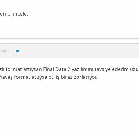
eri bi incele.
18:43
|
#4
zlı format attıysan Final Data 2 yazılımını tavsiye ederim u
avaş format attıysa bu iş biraz zorlaşıyor.