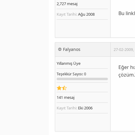
2,727
mesaj
Bu linkl
Kayıt Tarihi:
Ağu 2008
Falyanos
27-02-2009
,
Yıllanmış Üye
Eğer hı
çözüm.Y
Teşekkür
Sayısı
: 0
141
mesaj
Kayıt Tarihi:
Eki 2006