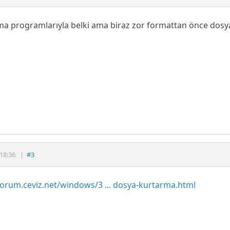
a programlarıyla belki ama biraz zor formattan önce dosya
18:36
|
#3
forum.ceviz.net/windows/3 ... dosya-kurtarma.html