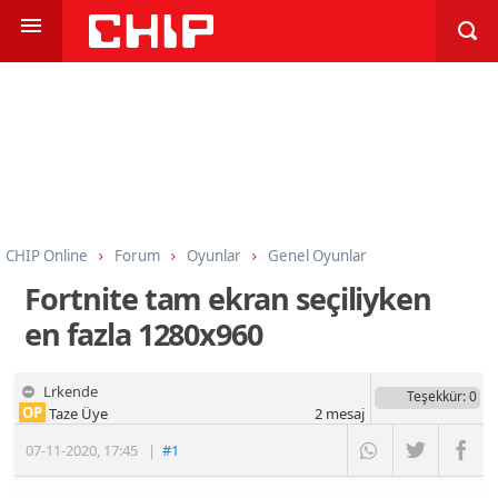
CHIP Online
Forum
Oyunlar
Genel Oyunlar
Fortnite tam ekran seçiliyken
en fazla 1280x960
Lrkende
Teşekkür
: 0
OP
Taze Üye
2
mesaj
07-11-2020
,
17:45
|
#1