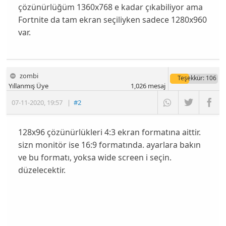
çözünürlüğüm 1360x768 e kadar çıkabiliyor ama
Fortnite da tam ekran seçiliyken sadece 1280x960
var.
zombi
Teşekkür
: 106
Yıllanmış Üye
1,026
mesaj
07-11-2020
,
19:57
|
#2
128x96 çözünürlükleri 4:3 ekran formatına aittir.
sizn monitör ise 16:9 formatında. ayarlara bakın
ve bu formatı, yoksa wide screen i seçin.
düzelecektir.