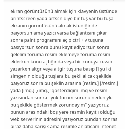
ekran görüntüsünü almak için klavyenin üstünde
printscreen yada prtscn diye bir tuş var bu tuşa
ekranın görüntüsünü almak istediğinde
baıyorsun ama yazıcı varsa bağlantısını çıkar
sonra paint programını açıp ctrl + v tuşuna
basıyorsun sonra bunu kayıt ediyorsun sonra
gelelim foruma resim eklemeye foruma resim
eklerken konu açtığında veya bir konuya cevap
yazarken altgr veya altgir tuşuna basıp [] şu iki
simgenin olduğu tuşlara bu şekli alıcak şekilde
baıyoruz sonra bu şeklin arasına [resim.] [/resim.]
yada [img.] [/img.]"gösterdiğim img ve resim
yazısından sonra . yok forum sorunu nedeniyle
bu şekilde göstermek zorundayım" yazıyoruz
bunun arasındaki boş yere resmin kayıtlı olduğu
web serverinın adresini yazıyoruz bundan sonrası
biraz daha karışık ama resimle anlatıcam intenet