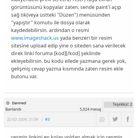
görüntüsünü kopyalar zaten, sende paint'i açıp
sağ tık(veya üstteki "Düzen") menüsünden
"yapıştır" komutu ile dosya olarak
kaydedebilirsin. ardından o resmi
www.imageshack.us
yada benzeri bir resim
sitesine upload edip yine o siteden sana verilecek
direk linki foruma [kod][/kod] şeklinde
ekleyebilirsin. bu kodu ellede yazmana gerek yok,
gelişmiş cevap yazma kısmında zaten resim ekle
butonu var.
Banned
Teşekkür
: 2
Banlandı
5,024
mesaj
22-02-2009
,
21:39
|
#3
resmin linkini en kolay yoldan almak için resmin