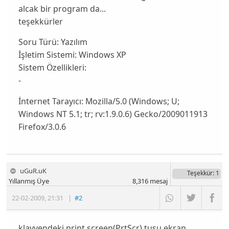
alcak bir program da...
teşekkürler
Soru Türü:
Yazılım
İşletim Sistemi:
Windows XP
Sistem Özellikleri:
-
İnternet Tarayıcı:
Mozilla/5.0 (Windows; U;
Windows NT 5.1; tr; rv:1.9.0.6) Gecko/2009011913
Firefox/3.0.6
uGuR.uK
Teşekkür
: 1
Yıllanmış Üye
8,316
mesaj
22-02-2009
,
21:31
|
#2
klavyendeki print screen(PrtScr) tuşu ekran