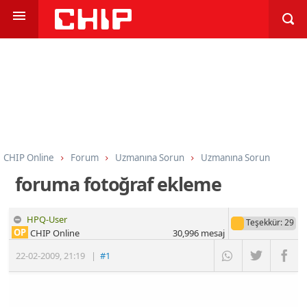
CHIP Online
Forum
Uzmanına Sorun
Uzmanına Sorun
foruma fotoğraf ekleme
HPQ-User
Teşekkür
: 29
OP
CHIP Online
30,996
mesaj
22-02-2009
,
21:19
|
#1