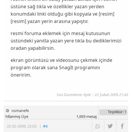
üstüne sağ tıkla ve özellikler yazan yerden
konumdaki linki olduğu gibi kopyala ve [resim]
[resim] yazan yerin arasına yapıştır.
resmi foruma eklemek için mesaj kutusunun
üstündeki yanıtla yazan yere tıkla bu dediklerimizi
oradan yapabilirsin.
ekran görüntüsü ve videosunu çekmek içinde
program olarak sana SnagIt programını
öneririm.
Son Düzenleme: Kylie ~ 22 Şubat 2009 21:43
osmanefe
Teşekkür
: 1
Yıllanmış Üye
1,693
mesaj
22-02-2009
,
22:03
|
#4