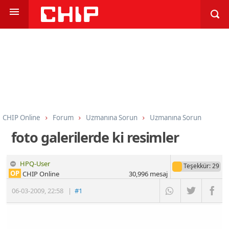
CHIP Online
Forum
Uzmanına Sorun
Uzmanına Sorun
foto galerilerde ki resimler
HPQ-User
Teşekkür
: 29
OP
CHIP Online
30,996
mesaj
06-03-2009
,
22:58
|
#1