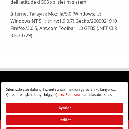
dell latitude d 505 xp işletim sistemi
İnternet Tarayıcı:
Mozilla/5.0 (Windows; U;
Windows NT 5.1; tr; rv:1.9.0.7) Gecko/2009021910
Firefox/3.0.5, Ant.com Toolbar 1.3 GTB5 (.NET CLR
3.5.30729)
Türkiye
Cep Telefonu İncelemeleri,
Bilişim ve Teknoloji Haberleri CHIP Online’da!
©
2026
Doğan Burda Dergi Yayıncılık ve Pazarlama A.Ş.
/ Tüm hakları