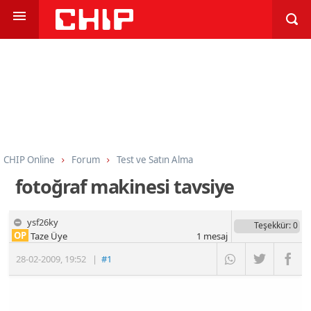
CHIP Online
Forum
Test ve Satın Alma
Dijital Fotoğraf Makineleri
fotoğraf makinesi tavsiye
ysf26ky
Teşekkür
: 0
OP
Taze Üye
1
mesaj
28-02-2009
,
19:52
|
#1