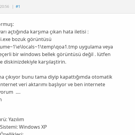
20:56
|
#1
ormuş:
yarı açtığında karşıma çıkan hata iletisi :
i.exe bozuk görüntüsü
ume~1\e\locals~1\temp\qoa1.tmp uygulama veya
 geçerli bir windows bellek görüntüsü değil . lütfen
 diskinizdekiyle karşılaştirin.
a çıkıyor bunu tama diyip kapattığımda otomatik
internet veri aktarımı başlıyor ve ben internete
orum ....
m
ürü:
Yazılım
 Sistemi:
Windows XP
Özellikleri: