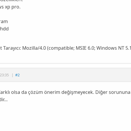
s xp pro.
ram
 hdd
t Tarayıcı:
Mozilla/4.0 (compatible; MSIE 6.0; Windows NT 5.
23:35
|
#2
farklı olsa da çözüm önerim değişmeyecek. Diğer sorununa
ir...