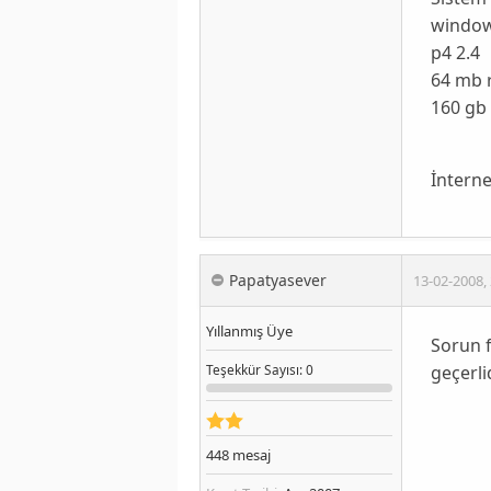
window
p4 2.4
64 mb 
160 gb
İnterne
Papatyasever
13-02-2008
,
Yıllanmış Üye
Sorun 
geçerlid
Teşekkür
Sayısı
: 0
448
mesaj