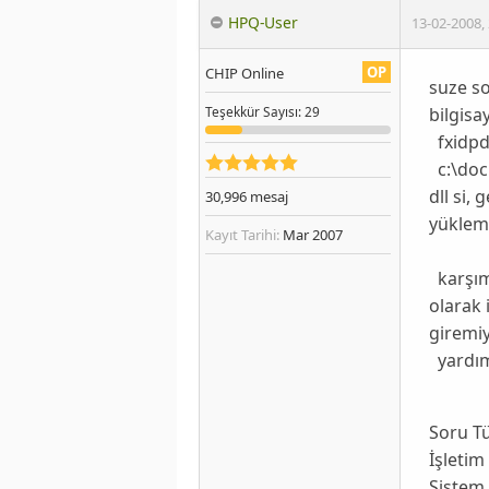
HPQ-User
13-02-2008
,
OP
CHIP Online
suze s
bilgisa
Teşekkür
Sayısı
: 29
fxidpd
c:\doc
dll si,
30,996
mesaj
yükleme
Kayıt Tarihi:
Mar 2007
karşım
olarak 
giremiy
yardı
Soru T
İşletim
Sistem 