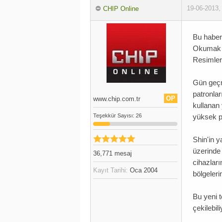
19-06-2013
CHIP Online
Bu haber,
Okumak 
Resimler
Gün geçm
patronlar
OP
www.chip.com.tr
kullanan 
Teşekkür
Sayısı
: 26
yüksek p
Shin'in y
üzerinde 
36,771
mesaj
cihazları
Kayıt Tarihi:
Oca 2004
bölgeleri
Bu yeni t
çekilebili