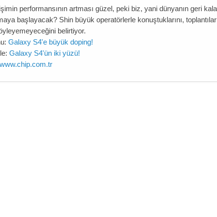
tişimin performansının artması güzel, peki biz, yani dünyanın geri k
aya başlayacak? Shin büyük operatörlerle konuştuklarını, toplantılar
öyleyemeyeceğini belirtiyor.
u:
Galaxy S4'e büyük doping!
le:
Galaxy S4'ün iki yüzü!
www.chip.com.tr