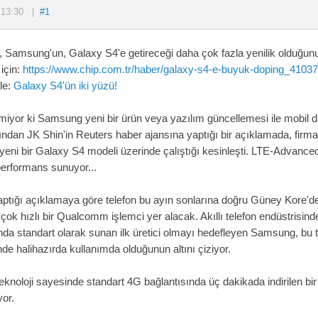
,
13:30
|
#1
 Samsung'un, Galaxy S4'e getireceği daha çok fazla yenilik olduğunu 
için:
https://www.chip.com.tr/haber/galaxy-s4-e-buyuk-doping_41037
le:
Galaxy S4'ün iki yüzü!
iyor ki Samsung yeni bir ürün veya yazılım güncellemesi ile mobil
ından JK Shin'in Reuters haber ajansına yaptığı bir açıklamada, firm
yeni bir Galaxy S4 modeli üzerinde çalıştığı kesinleşti. LTE-Advanced
erformans sunuyor...
aptığı açıklamaya göre telefon bu ayın sonlarına doğru Güney Kore'de
çok hızlı bir Qualcomm işlemci yer alacak. Akıllı telefon endüstrisinde 
nda standart olarak sunan ilk üretici olmayı hedefleyen Samsung, bu 
nde halihazırda kullanımda olduğunun altını çiziyor.
eknoloji sayesinde standart 4G bağlantısında üç dakikada indirilen bir 
yor.