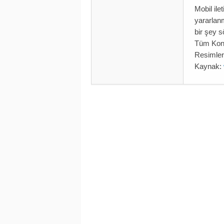
Mobil ile
yararlanm
bir şey s
Tüm Kon
Resimler
Kaynak: