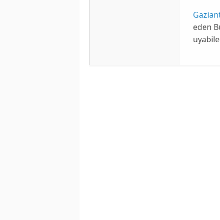
Gazian
eden B
uyabilec