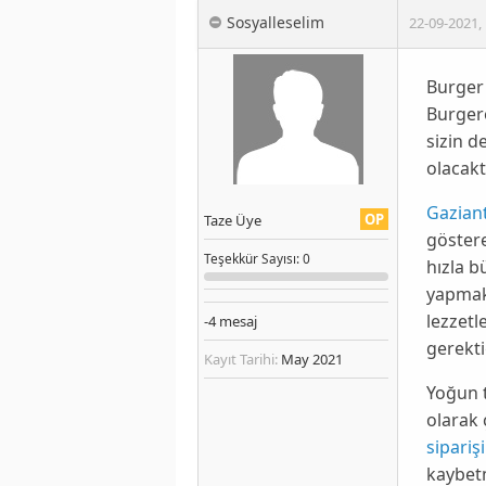
Sosyalleselim
22-09-2021
,
Burger 
Burgeron
sizin d
olacaktı
Gazian
OP
Taze Üye
göstere
Teşekkür
Sayısı
: 0
hızla b
yapmakt
lezzetl
-4
mesaj
gerekti
Kayıt Tarihi:
May 2021
Yoğun t
olarak 
siparişi
kaybetm