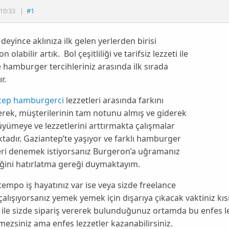
10:33
|
#1
deyince aklınıza ilk gelen yerlerden birisi
 olabilir artık. Bol çeşitliliği ve tarifsiz lezzeti ile
e hamburger tercihleriniz arasında ilk sırada
r.
tep hamburgerci
lezzetleri arasında farkını
rek, müşterilerinin tam notunu almış ve giderek
üyümeye ve lezzetlerini arttırmakta çalışmalar
adır. Gaziantep’te yaşıyor ve farklı hamburger
eri denemek istiyorsanız Burgeron’a uğramanız
ğini hatırlatma gereği duymaktayım.
empo iş hayatınız var ise veya sizde freelance
çalışıyorsanız yemek yemek için dışarıya çıkacak vaktiniz kısı
ile sizde sipariş vererek bulunduğunuz ortamda bu enfes lezz
ezsiniz ama enfes lezzetler kazanabilirsiniz.