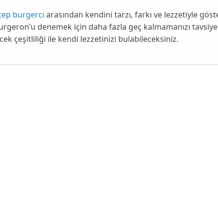
tep burgercı
arasından kendini tarzı, farkı ve lezzetiyle g
urgeron’u denemek için daha fazla geç kalmamanızı tavsiy
ek çeşitliliği ile kendi lezzetinizi bulabileceksiniz.