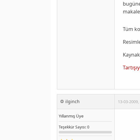
bugüne 
makalem
Tüm ko
Resimle
Kaynak
Tartışı
ilginch
13-03-2009
,
Yıllanmış Üye
Teşekkür
Sayısı
: 0