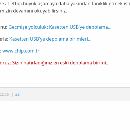
kat ettiği büyük aşamaya daha yakından tanıklık etmek isti
izin devamını okuyabilirsiniz.
nu:
Geçmişe yolculuk: Kasetten USB'ye depolama...
rle:
Kasetten USB'ye depolama birimleri...
:
www.chip.com.tr
yoruz: Sizin hatırladığınız en eski depolama birimi...
22:56
|
#2