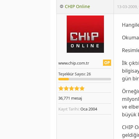
CHIP Online
13-03-2009
,
Hangile
Okumak
Resimle
İlk çık
OP
www.chip.com.tr
bilgisa
Teşekkür
Sayısı
: 26
gün bir
Örneğin
36,771
mesaj
milyon
ve elbe
Kayıt Tarihi:
Oca 2004
büyük b
CHIP O
geldiği