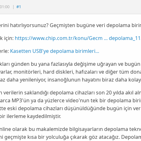
01:00
|
#1
rini hatırlıyorsunuz? Geçmişten bugüne veri depolama birim
 için:
https://www.chip.com.tr/konu/Gecm ... depolama_11
rle:
Kasetten USB'ye depolama birimleri...
tıkları günden bu yana fazlasıyla değişime uğrayan ve bugün
yarlar, monitörleri, hard diskleri, hafızaları ve diğer tüm
don
az daha yenileniyor, insanoğlunun hayatını biraz daha kolayl
 verilerin saklandığı depolama cihazları son 20 yılda akıl a
larca
MP3
'ün ya da yüzlerce
video
'nun tek bir depolama biri
tte eski depolama cihazları düşünüldüğünde bugün için ver
ir ilerleme kaydedilmiştir.
nline
olarak bu makalemizde bilgisayarların depolama tekno
ni geçmişte kısa bir yolculuğa çıkarak göz atacağız.
Depola