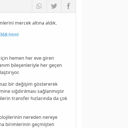
lerini mercek altına aldık.
368.html
 için hemen her eve giren
anım
bileşenleriyle her geçen
aştırıyor.
lmaz bir değişim göstererek
mine sığdırılması sağlanmıştır
ilerin
transfer
hızlarında da çok
lojilerinin nereden nereye
ma
birimlerinin geçmişten